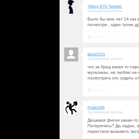
Tiffany-EYE-TwisteD
Заслуженный зритель
Было бы мне лет 14 как в
посмотри , один тупее д
Ответить
Bane0151
Заслуженный зритель
что за бред какая то пар
мультиках, не люблю не 
посмотреть кто сидить от
Ответить
Frukt1989
Заслуженный зритель
Дешевая фигня какая-то
Потерялись? Да ладно, 
перестали вызывать экс