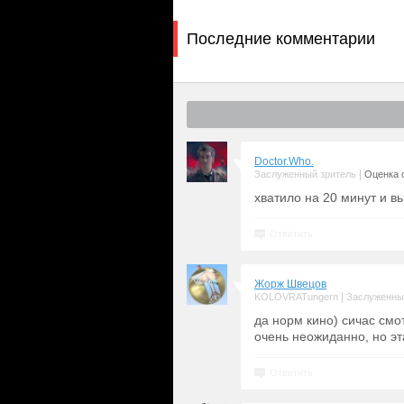
Последние комментарии
Doctor.Who.
|
Заслуженный зритель
Оценка с
хватило на 20 минут и в
Ответить
Жорж Швецов
|
KOLOVRATungern
Заслуженны
да норм кино) сичас смо
очень неожиданно, но эт
Ответить