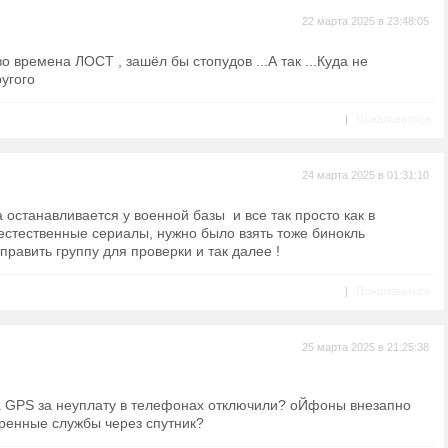
22 марта 2025 в 23:48:05
о времена ЛОСТ , зашёл бы стопудов ...А так ...Куда не
ругого
|
Пожаловаться
24 марта 2025 в 01:31:10
а останавливается у военной базы и все так просто как в
естественные сериалы, нужно было взять тоже бинокль
править группу для проверки и так далее !
|
Пожаловаться
25 марта 2025 в 21:25:38
.
а GPS за неуплату в телефонах отключили? оЙфоны внезапно
тренные службы через спутник?