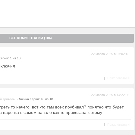
ВСЕ КОММЕНТАРИИ (104)
22 марта 2025 в 07:02:45
ерии: 1 из 10
ыключил
|
Пожаловаться
22 марта 2025 в 14:22:05
|
й зритель
Оценка серии: 10 из 10
треть то нечего вот кто там всех поубивал? понятно что будет
а парочка в самом начале как то привязана к этому
|
Пожаловаться