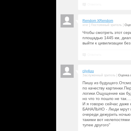
Ответить
Rendom XRendom
|
|
xrxr
Постоянный зритель
Оцен
Чтобы смотреть этот се
площадью 1445 км, диаго
выйти к цивилизации без
Ответить
cjiy4uu
|
Заслуженный зритель
Оценка с
Пишу из будущего.Отсмот
по качеству картинки.П
логики.Ощущение как бу
но что то пошло не так....
И я говорю сейчас даже 
БАНАЛЬНО - Люди мрут к
очереди дежурить ночью 
такими вот нелепостями
тупее другого"