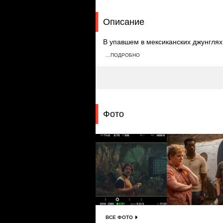
Описание
В упавшем в мексиканских джунглях
ранение. Пассажиры выживают, одна
…ПОДРОБНО
военные находят девять трупов и де
Фото
ВСЕ ФОТО