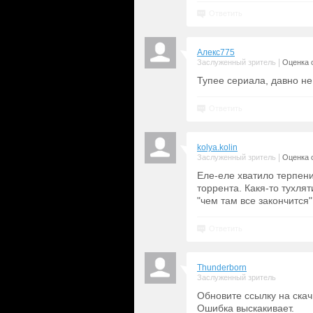
Ответить
Алекс775
|
Заслуженный зритель
Оценка с
Тупее сериала, давно не
Ответить
kolya.kolin
|
Заслуженный зритель
Оценка с
Еле-еле хватило терпени
торрента. Какя-то тухля
"чем там все закончится"
Ответить
Thunderborn
Заслуженный зритель
Обновите ссылку на скач
Ошибка выскакивает.