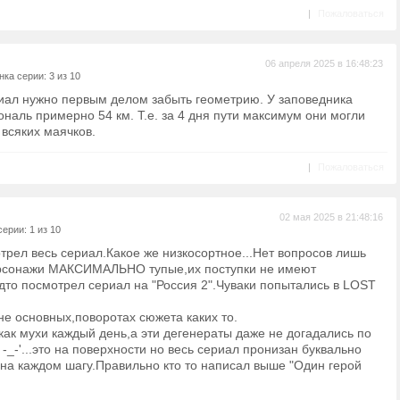
|
Пожаловаться
06 апреля 2025 в 16:48:23
ка серии: 3 из 10
риал нужно первым делом забыть геометрию. У заповедника
наль примерно 54 км. Т.е. за 4 дня пути максимум они могли
 всяких маячков.
|
Пожаловаться
02 мая 2025 в 21:48:16
ерии: 1 из 10
рел весь сериал.Какое же низкосортное...Нет вопросов лишь
ерсонажи МАКСИМАЛЬНО тупые,их поступки не имеют
дто посмотрел сериал на "Россия 2".Чуваки попытались в LOST
не основных,поворотах сюжета каких то.
ак мухи каждый день,а эти дегенераты даже не догадались по
-_-'...это на поверхности но весь сериал пронизан буквально
 на каждом шагу.Правильно кто то написал выше "Один герой