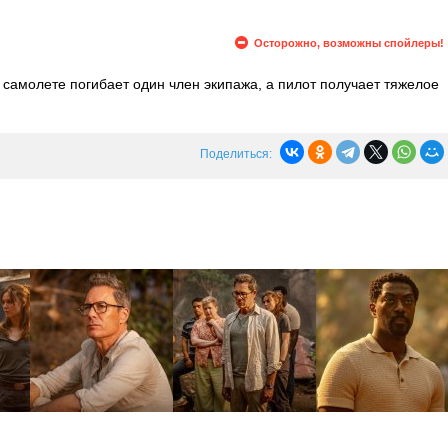
Осторожно, возможны спойлеры!
 самолете погибает один член экипажа, а пилот получает тяжелое
ко уже через несколько дней после крушения мексиканские
сять паспортов на месте аварии.
Поделиться: