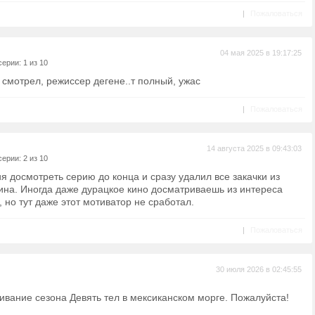
|
Пожаловаться
04 мая 2025 в 19:17:25
ерии: 1 из 10
 смотрел, режиссер дегене..т полный, ужас
|
Пожаловаться
14 августа 2025 в 09:43:03
ерии: 2 из 10
я досмотреть серию до конца и сразу удалил все закачки из
тина. Иногда даже дурацкое кино досматриваешь из интереса
, но тут даже этот мотиватор не сработал.
|
Пожаловаться
30 июля 2026 в 02:45:55
ивание сезона Девять тел в мексиканском морге. Пожалуйста!