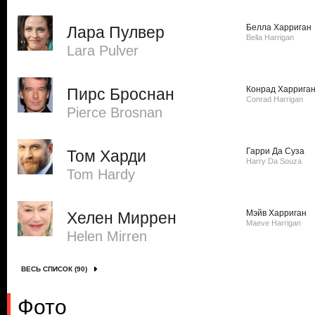
Белла Харриган
Лара Пулвер
Bella Harrigan
Lara Pulver
Конрад Харрига
Пирс Броснан
Conrad Harrigan
Pierce Brosnan
Гарри Да Суза
Том Харди
Harry Da Souza
Tom Hardy
Мэйв Харриган
Хелен Миррен
Maeve Harrigan
Helen Mirren
ВЕСЬ СПИСОК (90)
Фото