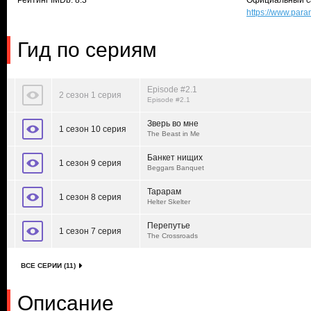
Рейтинг IMDb: 8.3
Официальный с
https://www.par
Гид по сериям
Episode #2.1
2 сезон 1 серия
Episode #2.1
Зверь во мне
1 сезон 10 серия
The Beast in Me
Банкет нищих
1 сезон 9 серия
Beggars Banquet
Тарарам
1 сезон 8 серия
Helter Skelter
Перепутье
1 сезон 7 серия
The Crossroads
ВСЕ СЕРИИ (11)
Описание