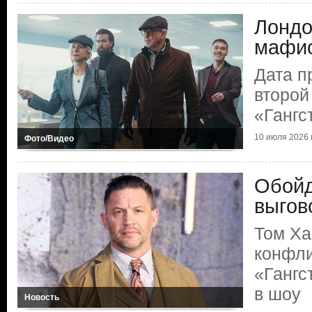
Лондо
мафио
Дата п
второй
«Гангс
10 июля 2026 г
Фото/Видео
Обойд
выгов
Том Ха
конфли
«Гангс
в шоу
Новость