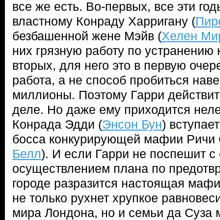
все же есть. Во-первых, все эти го
властному Конраду Харригану (
Пир
безбашенной жене Мэйв (
Хелен Ми
них грязную работу по устранению 
вторых, для него это в первую очер
работа, а не способ пробиться наве
миллионы. Поэтому Гарри действит
деле. Но даже ему приходится нелег
Конрада Эдди (
Энсон Бун
) вступае
босса конкурирующей мафии Ричи 
Белл
). И если Гарри не поспешит с
осуществлением плана по предотв
городе разразится настоящая мафио
не только рухнет хрупкое равновес
мира Лондона, но и семьи да Суза 