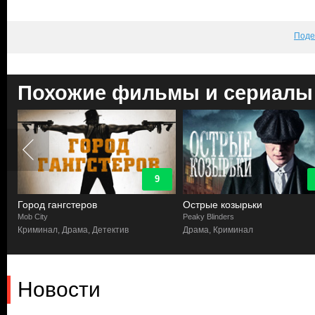
Поде
Похожие фильмы и сериалы
9
Город гангстеров
Острые козырьки
Mob City
Peaky Blinders
Криминал, Драма, Детектив
Драма, Криминал
Новости