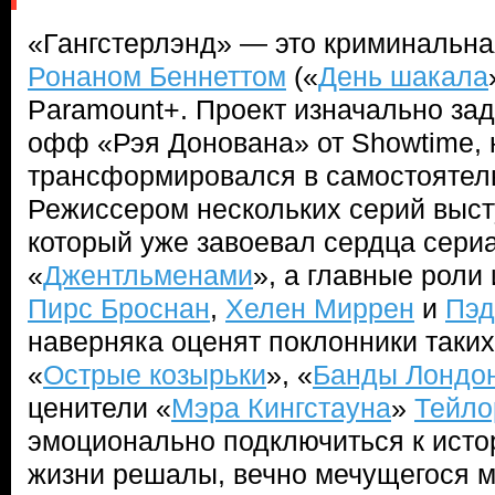
«Гангстерлэнд» — это криминальна
Ронаном Беннеттом
(«
День шакала
Paramount+. Проект изначально за
офф «Рэя Донована» от Showtime, 
трансформировался в самостоятел
Режиссером нескольких серий выс
который уже завоевал сердца сери
«
Джентльменами
», а главные рол
Пирс Броснан
,
Хелен Миррен
и
Пэд
наверняка оценят поклонники таких 
«
Острые козырьки
», «
Банды Лондо
ценители «
Мэра Кингстауна
»
Тейло
эмоционально подключиться к исто
жизни решалы, вечно мечущегося 