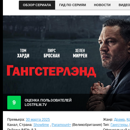
ОБЗОР СЕРИАЛА
ГИД ПО СЕРИЯМ
НОВОСТИ
ВИДЕ
ОЦЕНКА ПОЛЬЗОВАТЕЛЕЙ
9
LOSTFILM.TV
Премьера:
30 марта 2025
Жанр:
Драма
,
К
Канал, Страна:
Showtime
,
Paramount+
(Великобритания)
Тип:
Гангстеры
,