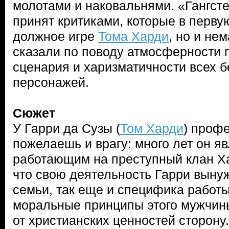
молотами и наковальнями. «Гангст
принят критиками, которые в перву
должное игре
Тома Харди
, но и не
сказали по поводу атмосферности п
сценария и харизматичности всех 
персонажей.
Сюжет
У Гарри да Сузы (
Том Харди
) профе
пожелаешь и врагу: много лет он я
работающим на преступный клан Ха
что свою деятельность Гарри выну
семьи, так еще и специфика рабо
моральные принципы этого мужчин
от христианских ценностей сторону