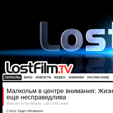
СЕРИАЛЫ
КИНО
НОВОСТИ
ВИДЕО
НОВИНКИ
РАСПИСАНИЕ
Малкольм в центре внимания: Жизн
еще несправедлива
Malcolm in the Middle: Life's Still Unfair
Статус: Будет объявлено