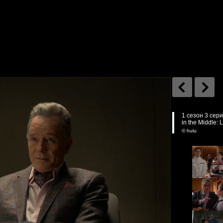
1 сезон 3 сер
in the Middle: Li
© hulu