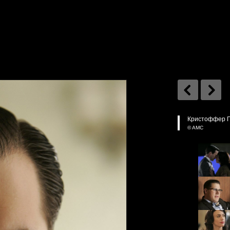
Кристоффер По
© AMC