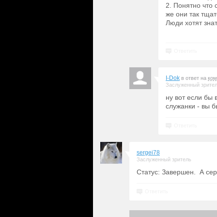
2. Понятно что 
же они так тща
Люди хотят знат
Ответить
I-Dok
в ответ на
ком
Заслуженный зрите
ну вот если бы
служанки - вы б
Ответить
sergei78
Заслуженный зритель
Статус: Завершен. А сер
Ответить