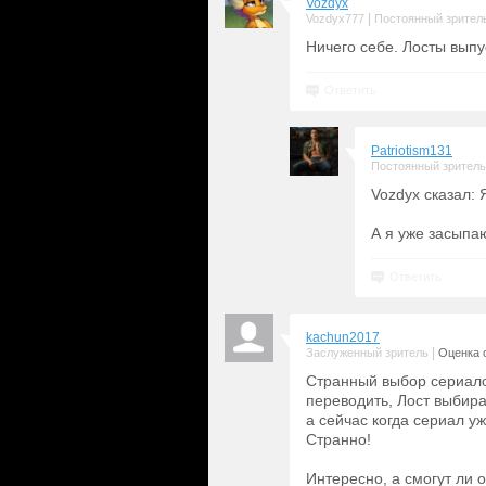
Vozdyx
|
Vozdyx777
Постоянный зрител
Ничего себе. Лосты вып
Ответить
Patriotism131
Постоянный зритель
Vozdyx сказал:
А я уже засыпаю
Ответить
kachun2017
|
Заслуженный зритель
Оценка с
Странный выбор сериало
переводить, Лост выбира
а сейчас когда сериал уж
Странно!
Интересно, а смогут ли о