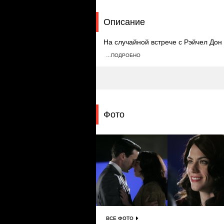
Описание
На случайной встрече с Рэйчел Дон 
устраивают вечеринку в честь ее дн
…ПОДРОБНО
себя комфортно на празднике, а До
подарок дочери.
Фото
ВСЕ ФОТО