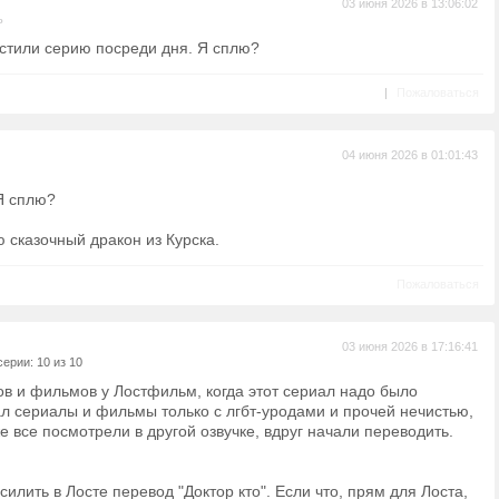
03 июня 2026 в 13:06:02
ь
устили серию посреди дня. Я сплю?
|
Пожаловаться
04 июня 2026 в 01:01:43
 Я сплю?
 сказочный дракон из Курска.
Пожаловаться
03 июня 2026 в 17:16:41
ерии: 10 из 10
в и фильмов у Лостфильм, когда этот сериал надо было
л сериалы и фильмы только с лгбт-уродами и прочей нечистью,
е все посмотрели в другой озвучке, вдруг начали переводить.
силить в Лосте перевод "Доктор кто". Если что, прям для Лоста,