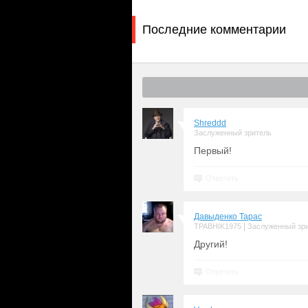
Последние комментарии
Shreddd
Заслуженный зритель
Первый!
Ответить
Давыденко Тарас
|
TPABHIK1975
Заслуженный зр
Другий!
Ответить