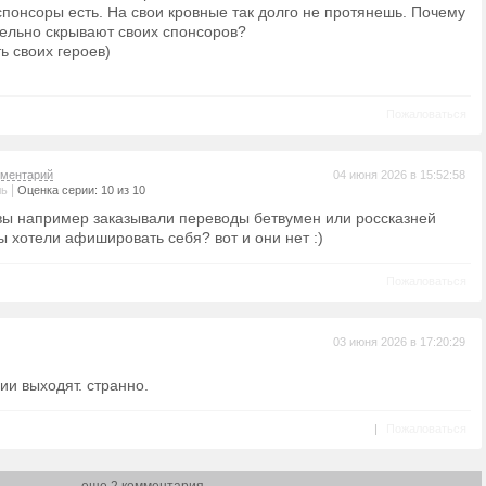
спонсоры есть. На свои кровные так долго не протянешь. Почему
тельно скрывают своих спонсоров?
ь своих героев)
Пожаловаться
ментарий
04 июня 2026 в 15:52:58
|
ль
Оценка серии: 10 из 10
 вы например заказывали переводы бетвумен или россказней
ы хотели афишировать себя? вот и они нет :)
Пожаловаться
03 июня 2026 в 17:20:29
ии выходят. странно.
|
Пожаловаться