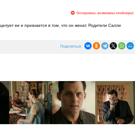
Осторожно, возможны спойлеры!
целует ее и признается в том, что он женат. Родители Салли
я рождения. Соседка Бэтти из-за неудачного брака не чувствует
н резко уходит и возвращается с золотистым ретривером в
Поделиться: