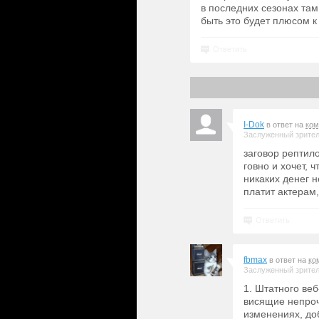
в последних сезонах там
быть это будет плюсом к
Ответить
I-Dok
в ответ на
ком
Заслуженный зрите
заговор рептил
говно и хочет, 
никаких денег н
платит актерам,
Ответить
fbmax
в ответ на
ко
Заслуженный зрите
1. Штатного веб
висящие непроч
изменениях, до