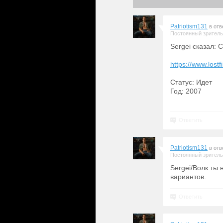
Patriotism131
в отв
Постоянный зритель
Sergei сказал: 
https://www.lost
Статус: Идет
Год: 2007
Ответить
Patriotism131
в отв
Постоянный зритель
Sergei/Волк ты 
вариантов.
Ответить