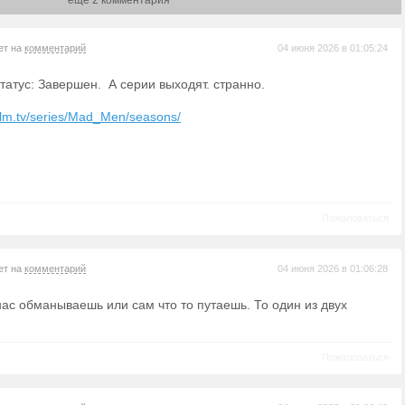
еще 2 комментария
ет на
комментарий
04 июня 2026 в 01:05:24
Статус: Завершен. А серии выходят. странно.
film.tv/series/Mad_Men/seasons/
Пожаловаться
ет на
комментарий
04 июня 2026 в 01:06:28
нас обманываешь или сам что то путаешь. То один из двух
Пожаловаться