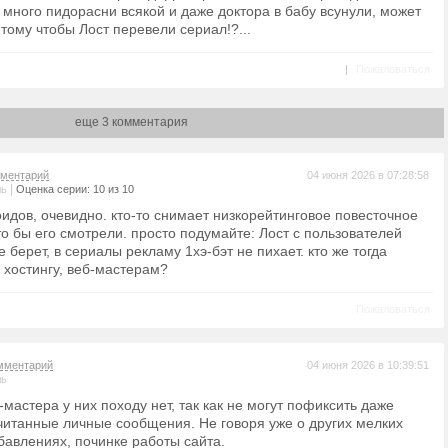
 много пидорасни всякой и даже доктора в бабу всунули, может
 тому чтобы Лост перевели сериал!?...
|
Пожаловаться
еще 3 комментария
ментарий
04 июня 2026 в 07:28:58
|
ль
Оценка серии: 10 из 10
оидов, очевидно. кто-то снимает низкорейтинговое повесточное
что бы его смотрели. просто подумайте: Лост с пользователей
е берет, в сериалы рекламу 1хэ-бэт не пихает. кто же тогда
 хостингу, веб-мастерам?
Пожаловаться
мментарий
04 июня 2026 в 10:39:51
ль
-мастера у них походу нет, так как не могут пофиксить даже
итанные личные сообщения. Не говоря уже о других мелких
бавлениях, починке работы сайта.