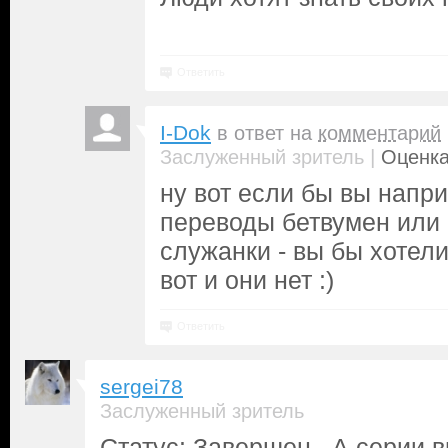
Ответить
I-Dok
в ответ на
комментарий
|
Заслуженный зритель
Оценка
ну вот если бы вы напр
переводы бетвумен или
служанки - вы бы хотел
вот и они нет :)
Ответить
sergei78
Заслуженный зритель
Статус: Завершен. А серии в