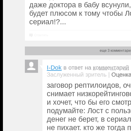
даже доктора в бабу всунули,
будет плюсом к тому чтобы Л
сериал!?...
Ответить
еще 3 комментари
I-Dok
в ответ на
комментарий
|
Заслуженный зритель
Оценка
заговор рептилоидов, оч
снимает низкорейтингов
и хочет, что бы его смот
подумайте: Лост с поль
денег не берет, в сериа
не пихает. кто же тогда 