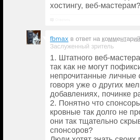
хостингу, веб-мастерам
Ответить
fbmax
в ответ на
комментари
Заслуженный зритель
1. Штатного веб-мастера
так как не могут пофик
непрочитанные личные 
говоря уже о других ме
добавлениях, починке р
2. Понятно что спонсоры
кровные так долго не п
они так тщательно скры
спонсоров?
Люди хотят знать своих 