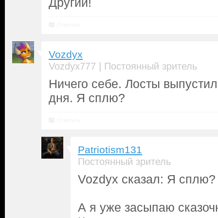
Другий!
Ответить
Vozdyx
|
Vozdyx777
Постоянный зритель
Ничего себе. Лосты выпусти
дня. Я сплю?
Ответить
Patriotism131
Постоянный зритель
Vozdyx сказал: Я сплю?
А я уже засыпаю сказоч