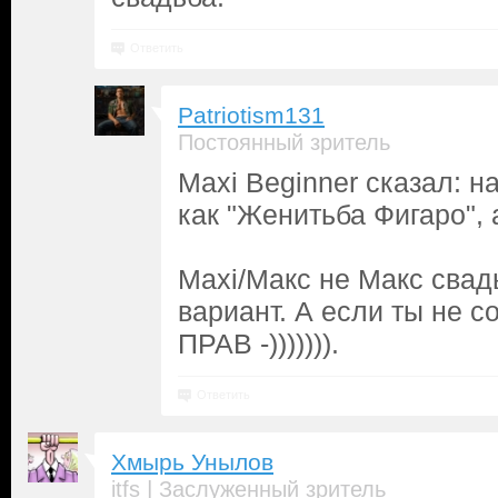
Ответить
Patriotism131
Постоянный зритель
Maxi Beginner сказал: 
как "Женитьба Фигаро", 
Maxi/Макс не Макс сва
вариант. А если ты не с
ПРАВ -))))))).
Ответить
Хмырь Унылов
|
itfs
Заслуженный зритель