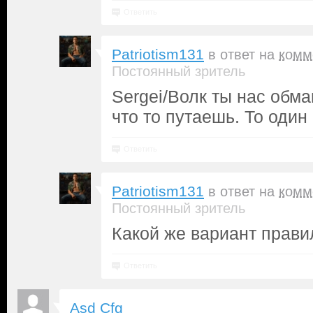
Ответить
Patriotism131
в ответ на
комм
Постоянный зритель
Sergei/Волк ты нас обм
что то путаешь. То один
Ответить
Patriotism131
в ответ на
комм
Постоянный зритель
Какой же вариант прави
Ответить
Asd Cfg