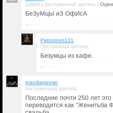
|
|
1sland
Заслуженный зритель
Оценк
БеЗуМцЫ иЗ ОфИсА
Ответить
Patriotism131
Постоянный зритель
Безумцы из кафе.
Ответить
maxibeginner
Заслуженный зритель
Последние почти 250 лет это
переводится как "Женитьба Фи
свадьба.