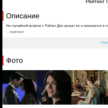
Рейтинг 
Описание
На случайной встрече с Рэйчел Дон целует ее и признается в т
устраивают вечеринку в честь ее дня рождения. Соседка Бэтти 
…ПОДРОБНО
себя комфортно на празднике, а Дон резко уходит и возвращае
подарок дочери.
Поде
Фото