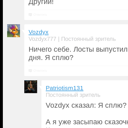
Другий!
Ответить
Vozdyx
|
Vozdyx777
Постоянный зритель
Ничего себе. Лосты выпусти
дня. Я сплю?
Ответить
Patriotism131
Постоянный зритель
Vozdyx сказал: Я сплю?
А я уже засыпаю сказоч