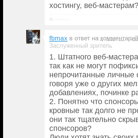
хостингу, веб-мастерам
Ответить
fbmax
в ответ на
комментари
Заслуженный зритель
1. Штатного веб-мастера
так как не могут пофик
непрочитанные личные 
говоря уже о других ме
добавлениях, починке р
2. Понятно что спонсоры
кровные так долго не п
они так тщательно скры
спонсоров?
Люди хотят знать своих 