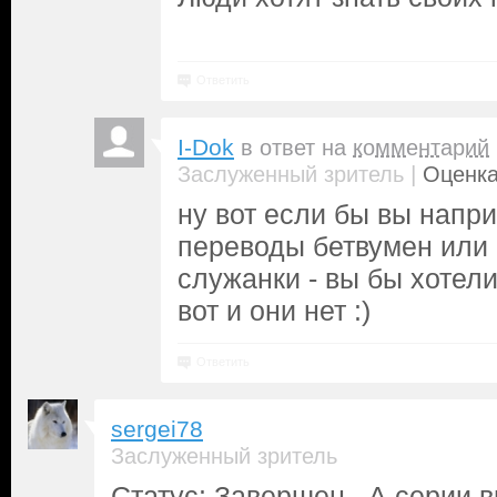
Ответить
I-Dok
в ответ на
комментарий
|
Заслуженный зритель
Оценка
ну вот если бы вы напр
переводы бетвумен или
служанки - вы бы хотел
вот и они нет :)
Ответить
sergei78
Заслуженный зритель
Статус: Завершен. А серии в