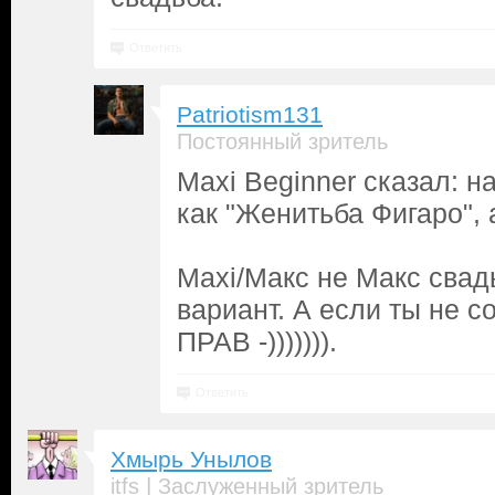
Ответить
Patriotism131
Постоянный зритель
Maxi Beginner сказал: 
как "Женитьба Фигаро", 
Maxi/Макс не Макс сва
вариант. А если ты не с
ПРАВ -))))))).
Ответить
Хмырь Унылов
|
itfs
Заслуженный зритель