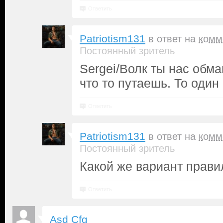
Ответить
Patriotism131
в ответ на
комм
Постоянный зритель
Sergei/Волк ты нас обм
что то путаешь. То один
Ответить
Patriotism131
в ответ на
комм
Постоянный зритель
Какой же вариант прави
Ответить
Asd Cfg