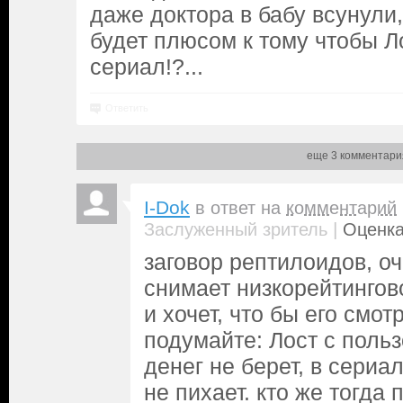
даже доктора в бабу всунули,
будет плюсом к тому чтобы Л
сериал!?...
Ответить
еще 3 комментари
I-Dok
в ответ на
комментарий
|
Заслуженный зритель
Оценка
заговор рептилоидов, оч
снимает низкорейтингов
и хочет, что бы его смот
подумайте: Лост с поль
денег не берет, в сериа
не пихает. кто же тогда 