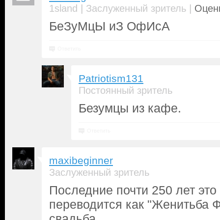
|
|
1sland
Заслуженный зритель
Оценк
БеЗуМцЫ иЗ ОфИсА
Ответить
Patriotism131
Постоянный зритель
Безумцы из кафе.
Ответить
maxibeginner
Заслуженный зритель
Последние почти 250 лет это
переводится как "Женитьба Фи
свадьба.