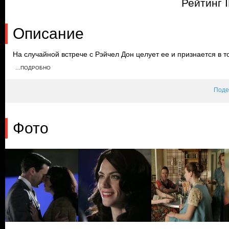
Рейтинг 
Описание
На случайной встрече с Рэйчел Дон целует ее и признается в т
устраивают вечеринку в честь ее дня рождения. Соседка Бэтти 
…ПОДРОБНО
себя комфортно на празднике, а Дон резко уходит и возвращае
подарок дочери.
Поде
Фото