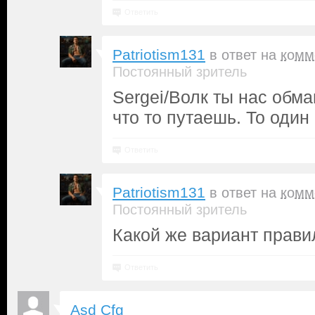
Ответить
Patriotism131
в ответ на
комм
Постоянный зритель
Sergei/Волк ты нас обм
что то путаешь. То один
Ответить
Patriotism131
в ответ на
комм
Постоянный зритель
Какой же вариант прави
Ответить
Asd Cfg