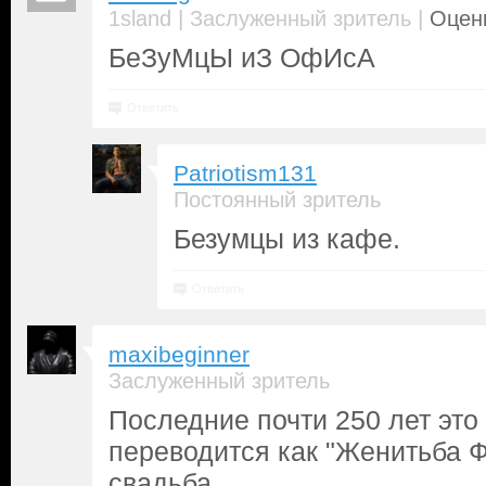
|
|
1sland
Заслуженный зритель
Оценк
БеЗуМцЫ иЗ ОфИсА
Ответить
Patriotism131
Постоянный зритель
Безумцы из кафе.
Ответить
maxibeginner
Заслуженный зритель
Последние почти 250 лет это
переводится как "Женитьба Фи
свадьба.