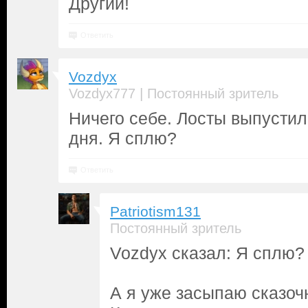
Другий!
Ответить
Vozdyx
|
Vozdyx777
Постоянный зритель
Ничего себе. Лосты выпусти
дня. Я сплю?
Ответить
Patriotism131
Постоянный зритель
Vozdyx сказал: Я сплю?
А я уже засыпаю сказоч