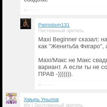
Ответить
Patriotism131
Постоянный зритель
Maxi Beginner сказал: 
как "Женитьба Фигаро", 
Maxi/Макс не Макс сва
вариант. А если ты не с
ПРАВ -))))))).
Ответить
Хмырь Унылов
|
itfs
Заслуженный зритель