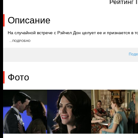
Рейтинг 
Описание
На случайной встрече с Рэйчел Дон целует ее и признается в т
устраивают вечеринку в честь ее дня рождения. Соседка Бэтти 
…ПОДРОБНО
себя комфортно на празднике, а Дон резко уходит и возвращае
подарок дочери.
Поде
Фото