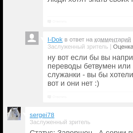
Ответить
I-Dok
в ответ на
комментарий
|
Заслуженный зритель
Оценка
ну вот если бы вы напр
переводы бетвумен или
служанки - вы бы хотел
вот и они нет :)
Ответить
sergei78
Заслуженный зритель
Статус: Завершен. А серии в