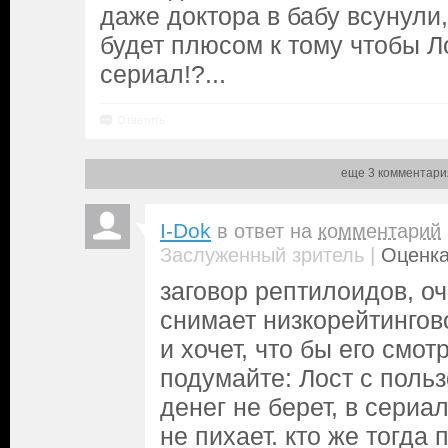
даже доктора в бабу всунули,
будет плюсом к тому чтобы Л
сериал!?...
Ответить
еще 3 комментари
I-Dok
в ответ на
комментарий
|
Заслуженный зритель
Оценка
заговор рептилоидов, оч
снимает низкорейтингов
и хочет, что бы его смот
подумайте: Лост с поль
денег не берет, в сериа
не пихает. кто же тогда 