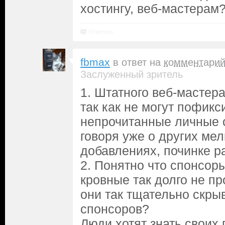
хостингу, веб-мастерам
Ответить
fbmax
в ответ на
комментари
Заслуженный зритель
1. Штатного веб-мастера
так как не могут пофик
непрочитанные личные 
говоря уже о других ме
добавлениях, починке р
2. Понятно что спонсоры
кровные так долго не п
они так тщательно скры
спонсоров?
Люди хотят знать своих 