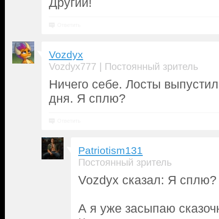
Другий!
Ответить
Vozdyx
|
Vozdyx777
Постоянный зритель
Ничего себе. Лосты выпусти
дня. Я сплю?
Ответить
Patriotism131
Постоянный зритель
Vozdyx сказал: Я сплю?
А я уже засыпаю сказоч