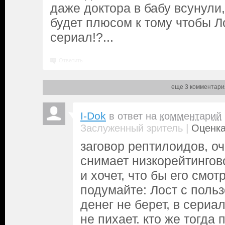
даже доктора в бабу всунули,
будет плюсом к тому чтобы Л
сериал!?...
Ответить
еще 3 комментари
I-Dok
в ответ на
комментарий
|
Заслуженный зритель
Оценка
заговор рептилоидов, оч
снимает низкорейтингов
и хочет, что бы его смот
подумайте: Лост с поль
денег не берет, в сериа
не пихает. кто же тогда 