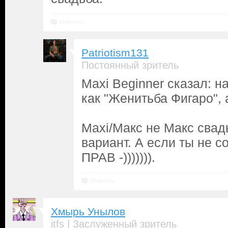
Ответить
Patriotism131
Постоянный зритель
Maxi Beginner сказал: 
как "Женитьба Фигаро", 
Maxi/Макс не Макс сва
вариант. А если ты не с
ПРАВ -))))))).
Ответить
Хмырь Унылов
|
itfs
Заслуженный зритель