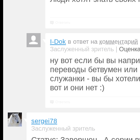
Ответить
I-Dok
в ответ на
комментарий
|
Заслуженный зритель
Оценка
ну вот если бы вы напр
переводы бетвумен или
служанки - вы бы хотел
вот и они нет :)
Ответить
sergei78
Заслуженный зритель
Статус: Завершен. А серии в