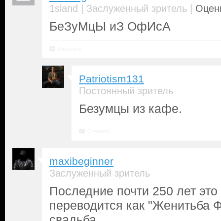
|
|
1sland
Заслуженный зритель
Оценк
БеЗуМцЫ иЗ ОфИсА
Ответить
Patriotism131
Постоянный зритель
Безумцы из кафе.
Ответить
maxibeginner
Заслуженный зритель
Последние почти 250 лет это
переводится как "Женитьба Фи
свадьба.