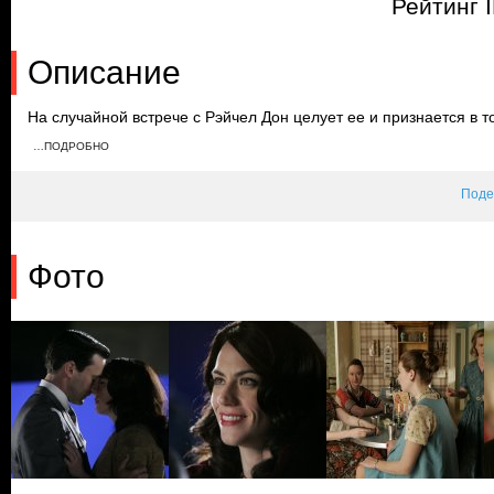
Рейтинг 
Описание
На случайной встрече с Рэйчел Дон целует ее и признается в т
устраивают вечеринку в честь ее дня рождения. Соседка Бэтти 
…ПОДРОБНО
себя комфортно на празднике, а Дон резко уходит и возвращае
подарок дочери.
Поде
Фото