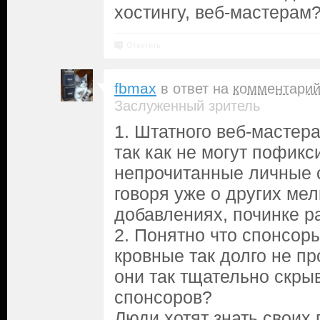
хостингу, веб-мастерам
Ответить
fbmax
в ответ на
комментари
Заслуженный зритель
1. Штатного веб-мастера
так как не могут пофик
непрочитанные личные 
говоря уже о других ме
добавлениях, починке р
2. Понятно что спонсоры
кровные так долго не п
они так тщательно скры
спонсоров?
Люди хотят знать своих 