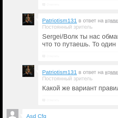
Ответить
Patriotism131
в ответ на
комм
Постоянный зритель
Sergei/Волк ты нас обм
что то путаешь. То один
Ответить
Patriotism131
в ответ на
комм
Постоянный зритель
Какой же вариант прави
Ответить
Asd Cfg