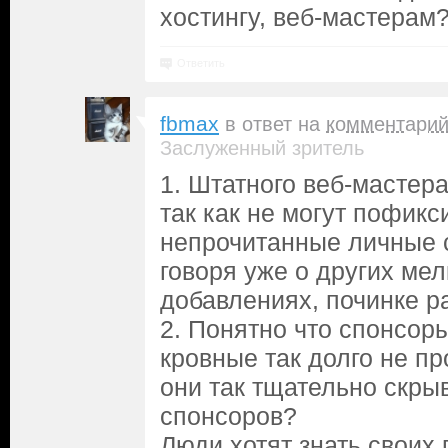
хостингу, веб-мастерам
Ответить
fbmax
в ответ на
комментари
Заслуженный зритель
1. Штатного веб-мастера
так как не могут пофик
непрочитанные личные 
говоря уже о других ме
добавлениях, починке р
2. Понятно что спонсоры
кровные так долго не п
они так тщательно скры
спонсоров?
Люди хотят знать своих 