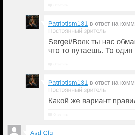
Ответить
Patriotism131
в ответ на
комм
Постоянный зритель
Sergei/Волк ты нас обм
что то путаешь. То один
Ответить
Patriotism131
в ответ на
комм
Постоянный зритель
Какой же вариант прави
Ответить
Asd Cfg