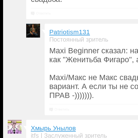
Ответить
Patriotism131
Постоянный зритель
Maxi Beginner сказал: 
как "Женитьба Фигаро", 
Maxi/Макс не Макс сва
вариант. А если ты не с
ПРАВ -))))))).
Ответить
Хмырь Унылов
|
itfs
Заслуженный зритель