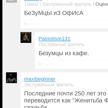
|
|
1sland
Заслуженный зритель
Оценк
БеЗуМцЫ иЗ ОфИсА
Ответить
Patriotism131
Постоянный зритель
Безумцы из кафе.
Ответить
maxibeginner
Заслуженный зритель
Последние почти 250 лет это
переводится как "Женитьба Фи
свадьба.