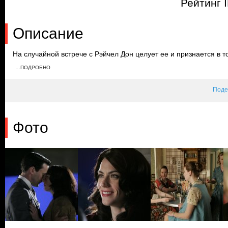
Рейтинг 
Описание
На случайной встрече с Рэйчел Дон целует ее и признается в т
устраивают вечеринку в честь ее дня рождения. Соседка Бэтти 
…ПОДРОБНО
себя комфортно на празднике, а Дон резко уходит и возвращае
подарок дочери.
Поде
Фото