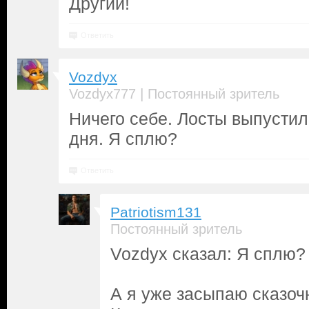
Другий!
Ответить
Vozdyx
|
Vozdyx777
Постоянный зритель
Ничего себе. Лосты выпусти
дня. Я сплю?
Ответить
Patriotism131
Постоянный зритель
Vozdyx сказал: Я сплю?
А я уже засыпаю сказоч