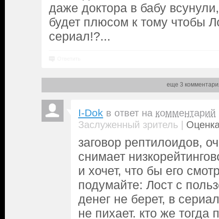
даже доктора в бабу всунули,
будет плюсом к тому чтобы Л
сериал!?...
Ответить
еще 3 комментари
I-Dok
в ответ на
комментарий
|
Заслуженный зритель
Оценка
заговор рептилоидов, оч
снимает низкорейтингов
и хочет, что бы его смот
подумайте: Лост с поль
денег не берет, в сериа
не пихает. кто же тогда 