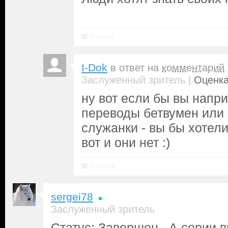
Ответить
I-Dok
в ответ на
комментарий
|
Заслуженный зритель
Оценка
ну вот если бы вы напр
переводы бетвумен или
служанки - вы бы хотел
вот и они нет :)
Ответить
sergei78
Заслуженный зритель
Статус: Завершен. А серии в