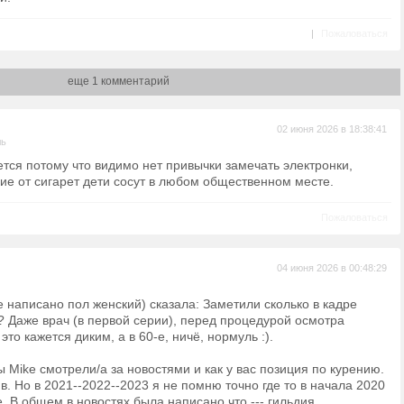
|
Пожаловаться
еще 1 комментарий
02 июня 2026 в 18:38:41
ль
ется потому что видимо нет привычки замечать электронки,
чие от сигарет дети сосут в любом общественном месте.
Пожаловаться
04 июня 2026 в 00:48:29
е написано пол женский) сказала: Заметили сколько в кадре
 Даже врач (в первой серии), перед процедурой осмотра
это кажется диким, а в 60-е, ничё, нормуль :).
ы Mike смотрели/а за новостями и как у вас позиция по курению.
в. Но в 2021--2022--2023 я не помню точно где то в начала 2020
. В общем в новостях была написано что --- гильдия