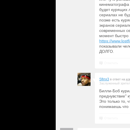
кинематографа 
будет курящих 
сериалах не бу
позже есть кур
экранов сериал
современных се
момент быстро 
https://www.lost
показывали чел
ДОЛГО.
Ответить
Sfinx3
в ответ на
ко
Заслуженный зрите
Билли-Боб курил
предчувствие" ку
Это только то, 
понимаешь что 
Ответить