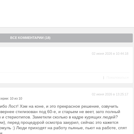
ВСЕ КОММЕНТАРИИ (18)
02 июня 2026 в 10:44:18
|
Пожаловаться
02 июня 2026 в 13:25:17
ерии: 10 из 10
бо Лост! Хэм на коне, и это прекрасное решение, озвучить
 вернее стилизован под 60-е, и старьем не веет, зато полный
 и стериотипов. Заметили сколько в кадре курящих людей?
ии), перед процедурой осмотра закурил, сейчас это кажется
ормуль :) Люди приходят на работу пьяные, пьют на работе, спят
и.