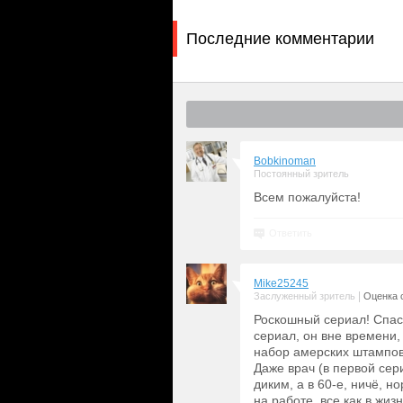
Последние комментарии
Bobkinoman
Постоянный зритель
Всем пожалуйста!
Ответить
Mike25245
|
Заслуженный зритель
Оценка с
Роскошный сериал! Спаси
сериал, он вне времени,
набор амерских штампов
Даже врач (в первой сер
диким, а в 60-е, ничё, н
на работе, все как в жизн