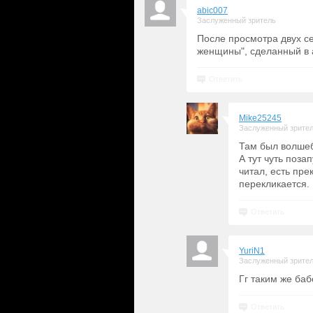
abic007
Заслуженный зритель
После просмотра двух се
женщины", сделанный в 
Ответить
Mike25245
Заслуженный зрите
Там был волшебн
А тут чуть поза
читал, есть пре
перекликается.
Ответить
YuriN1
Заслуженный зрите
Гг таким же ба
Ответить