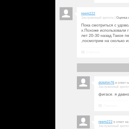
reem222
|
Заслуженный зритель
Оценка с
Пока смотриться с удово
х.Похоже использовали 
лет 20-30 назад.Такое п
,посмотрим на сколько их
Ответить
dolphin76
в ответ 
Заслуженный зрите
фигасе. я давно
Ответить
reem222
в ответ н
Заслуженный зрите