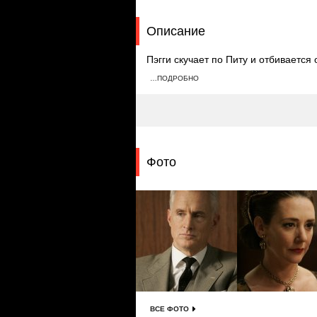
Описание
Пэгги скучает по Питу и отбивается
в руках, и врачи рекомендуют ей обр
…ПОДРОБНО
соглашается, и Бэтти общается с те
Фото
ВСЕ ФОТО