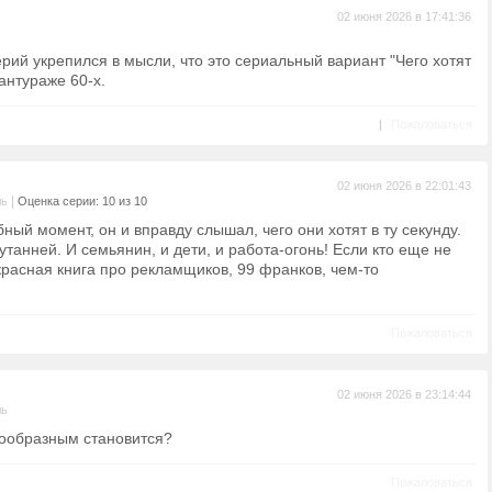
02 июня 2026 в 17:41:36
рий укрепился в мысли, что это сериальный вариант "Чего хотят
антураже 60-х.
|
Пожаловаться
02 июня 2026 в 22:01:43
|
ль
Оценка серии: 10 из 10
ый момент, он и вправду слышал, чего они хотят в ту секунду.
путанней. И семьянин, и дети, и работа-огонь! Если кто еще не
красная книга про рекламщиков, 99 франков, чем-то
Пожаловаться
02 июня 2026 в 23:14:44
ль
бообразным становится?
Пожаловаться