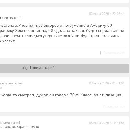
02 июня 2026 в 22:16:44
ерии: 10 из 10
льствием,Упор на игру актеров и погружение в Америку 60-
графику:Хем очень молодой,сделано так Как-будто сериал сняли
ервое впечатление,могут дальше какой ни будь треш включить
 хватит.
|
Пожаловаться
еще 1 комментарий
на
комментарий
03 июня 2026 в 01:01:01
ль
 когда-то смотрел, думал он годов с 70-х. Классная стилизация.
Пожаловаться
а
комментарий
03 июня 2026 в 10:41:53
|
ль
Оценка серии: 10 из 10