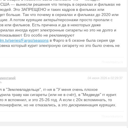
США --- вынесли решения что теперь в сериалах и фильмах не
людей. Это ЗАПРЕЩЕНО и таких кадров в фильмах или
дет больше. Так что почему в сериалах и фильмах до 2020 или
ящие. А потом курящие актеры/персонажи просто пропали с
ов или фильмов. Есть причина и да в некоторых даже
риалах иногда курят электронные сигареты но это не долго и
показывают. Его особо не рекламируют
film.tv/series/Fargo/seasons
в Фарго в 6 сезоне была серия где
овека который курит электроную сигарету но это было очень не
Пожаловаться
мментарий
04 июня 2026 в 02:29:37
ль
 в "Землевладельце", гг-ня в "У меня очень плохое
рила траву как сигареты (или не в счёт), в "Медведе" гг курит.
что я вспомнил, и это 25-26 год. А если с 20х вспоминать, то
понерфили, но не отказались, а это дискриминация курящих.
Пожаловаться