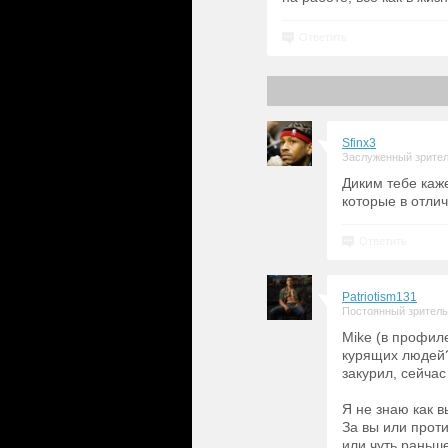
Ответить
Sfinx3
Заслуженный зрите
Диким тебе каж
которые в отли
Ответить
Patriotism131
Постоянный зритель
Mike (в профил
курящих людей?
закурил, сейчас 
Я не знаю как в
За вы или проти
или чуть раньше