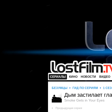
СЕРИАЛЫ
КИНО
НОВОСТИ
ВИДЕО
БЕЗУМЦЫ
ГИД ПО СЕРИЯМ
1 СЕ
Дым застилает гл
Smoke Gets in Your Eyes
Предыдущая серия