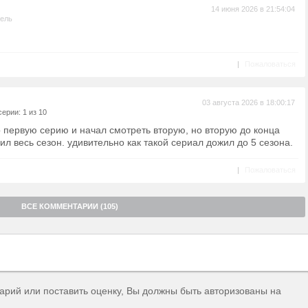
14 июня 2026 в 21:54:04
тель
|
Пожаловаться
03 августа 2026 в 18:00:17
ерии: 1 из 10
 первую серию и начал смотреть вторую, но вторую до конца
ил весь сезон. удивительно как такой сериал дожил до 5 сезона.
|
Пожаловаться
ВСЕ КОММЕНТАРИИ (105)
тарий или поставить оценку, Вы должны быть авторизованы на