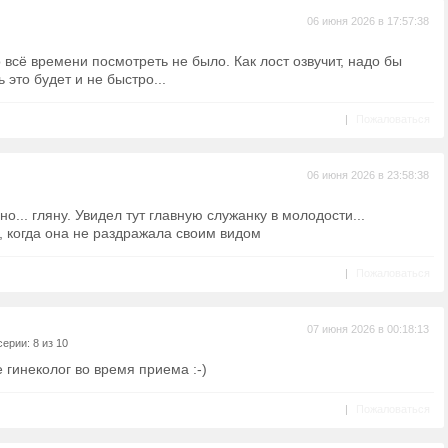
06 июня 2026 в 17:57:38
всё времени посмотреть не было. Как лост озвучит, надо бы
 это будет и не быстро...
|
Пожаловаться
06 июня 2026 в 23:58:38
но... гляну. Увидел тут главную служанку в молодости...
, когда она не раздражала своим видом
|
Пожаловаться
07 июня 2026 в 00:18:13
ерии: 8 из 10
 гинеколог во время приема :-)
|
Пожаловаться