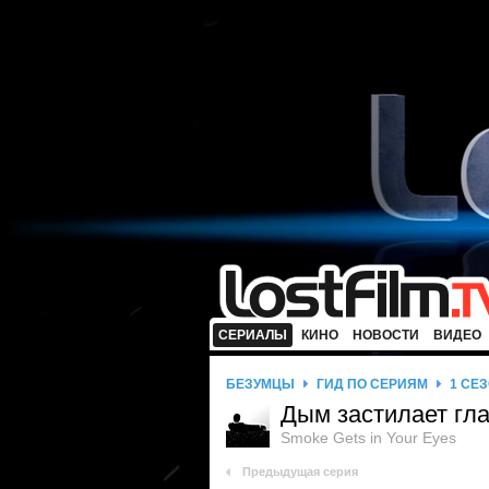
СЕРИАЛЫ
КИНО
НОВОСТИ
ВИДЕО
БЕЗУМЦЫ
ГИД ПО СЕРИЯМ
1 СЕ
Дым застилает гл
Smoke Gets in Your Eyes
Предыдущая серия