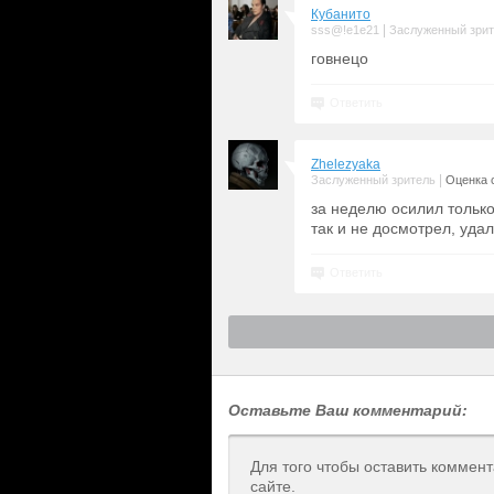
Кубанито
|
sss@!e1e21
Заслуженный зри
говнецо
Ответить
Zhelezyaka
|
Заслуженный зритель
Оценка с
за неделю осилил только
так и не досмотрел, удал
Ответить
Оставьте Ваш комментарий:
Для того чтобы оставить коммен
сайте.