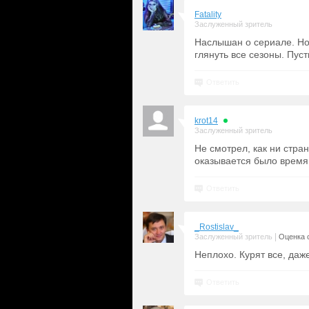
Fatality
Заслуженный зритель
Наслышан о сериале. Но 
глянуть все сезоны. Пусть
Ответить
krot14
Заслуженный зритель
Не смотрел, как ни стран
оказывается было время
Ответить
_Rostislav_
|
Заслуженный зритель
Оценка с
Неплохо. Курят все, даже
Ответить