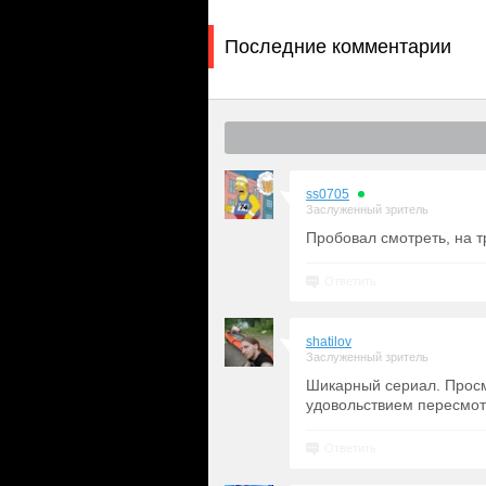
Последние комментарии
ss0705
Заслуженный зритель
Пробовал смотреть, на т
Ответить
shatilov
Заслуженный зритель
Шикарный сериал. Просм
удовольствием пересмот
Ответить