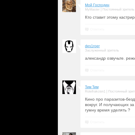
Мой Господин
|
MyMaster
Постоянный зритель
Кто ставит этому кастри
Ответить
des1roer
Заслуженный зритель
александр озвучьте. ре
Ответить
Тим Тим
|
Rotefrakcion1
Постоянный зрит
Кино про паразитов-безд
вокруг. И получающих за
гумну время уделять ?
Ответить