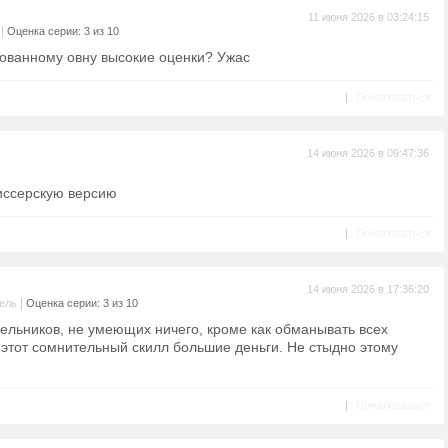
11 июня 2026 в 03:24:15
|
Оценка серии: 3 из 10
рованному овну высокие оценки? Ужас
|
Пожаловаться
14 июня 2026 в 09:47:36
жиссерскую версию
|
Пожаловаться
14 июня 2026 в 17:36:20
|
ель
Оценка серии: 3 из 10
ельников, не умеющих ничего, кроме как обманывать всех
 этот сомнительный скилл большие деньги. Не стыдно этому
|
Пожаловаться