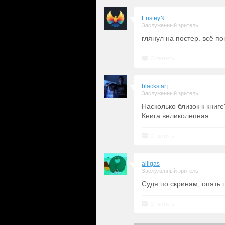
EnsteyN
Заслуженный зритель
глянул на постер. всё по
Ответить
blackstar.j
Заслуженный зритель
Насколько близок к книге
Книга великолепная.
Ответить
alligas
Заслуженный зритель
Судя по скринам, опять
Ответить