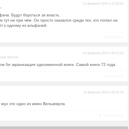
12 февраля 2026 в 22:25:01
ль
фача. Будут бороться за власть.
 тут ни при чём. Он просто оказался среди тех, кто попал на
ёт к одному из альфачей.
Пожаловаться
14 февраля 2026 в 09:13:10
ный зритель
-ли 5я экранизация одноименной книги. Самой книги 72 года.
Пожаловаться
11 февраля 2026 в 00:42:10
 мух это одно из имен Вельзевула.
|
Пожаловаться