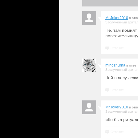
Mr.Joker2010
в отв
Заслуженный зрите
Не, там помнят
повелительницу
Ответить
mindzhurna
в отве
Заслуженный зрите
Чей в лесу лежит
Ответить
Mr.Joker2010
в отв
Заслуженный зрите
ибо был ритуал
Ответить