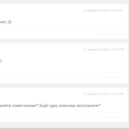
11 февраля 2026 в 01:33:31
нял ;D
|
Пожаловаться
11 февраля 2026 в 01:38:48
?
|
Пожаловаться
11 февраля 2026 в 01:49:59
 шляпа повесточная? Ещё одну классику испоганили?
|
Пожаловаться