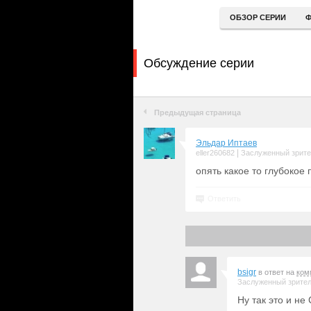
ОБЗОР СЕРИИ
Ф
Обсуждение серии
Предыдущая страница
Эльдар Иптаев
|
eller260682
Заслуженный зрит
опять какое то глубокое
Ответить
bsigr
в ответ на
ком
Заслуженный зрите
Ну так это и не