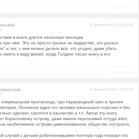
Пожаловаться
ментарий
13 февраля 2026 в 15:20:50
ль
ствие в книге длится несколько месяцев.
 при чём. Это не просто грызня за лидерство, это раскол
я" и тех, с кем можно делать всё, что угодно, даже убить.
о иметь в виду время, когда Голдинг писал книгу и его
Пожаловаться
комментарий
15 февраля 2026 в 23:09:54
ль
бо клирикальная пропаганда, про первородный грех и прочие
легории. Основная идея что человек изначально порочен и без
льно одичает, скатится в язычество и т.п. Автор эту книгу
вет Коралловому острову, даже имена персонажей оттуда взял,
и на необитаемом острове цивилизованное общество построить
й случай с детьми робинзонившими полтора года показал что