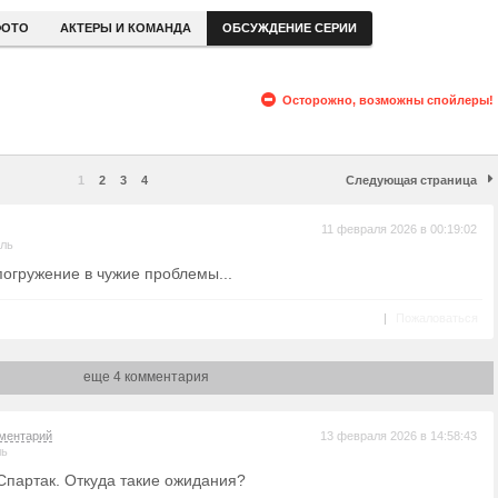
ОТО
АКТЕРЫ И КОМАНДА
ОБСУЖДЕНИЕ СЕРИИ
Осторожно, возможны спойлеры!
1
2
3
4
Следующая страница
11 февраля 2026 в 00:19:02
ель
 погружение в чужие проблемы...
|
Пожаловаться
еще 4 комментария
ментарий
13 февраля 2026 в 14:58:43
ль
 Спартак. Откуда такие ожидания?