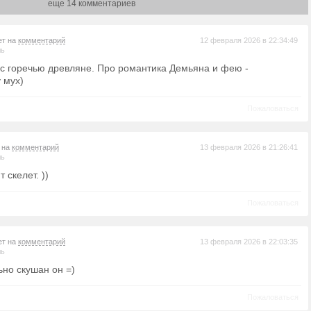
еще 14 комментариев
ет на
комментарий
12 февраля 2026 в 22:34:49
ль
 с горечью древляне. Про романтика Демьяна и фею -
 мух)
Пожаловаться
т на
комментарий
13 февраля 2026 в 21:26:41
ль
 скелет. ))
Пожаловаться
ет на
комментарий
13 февраля 2026 в 22:03:35
ль
ьно скушан он =)
Пожаловаться