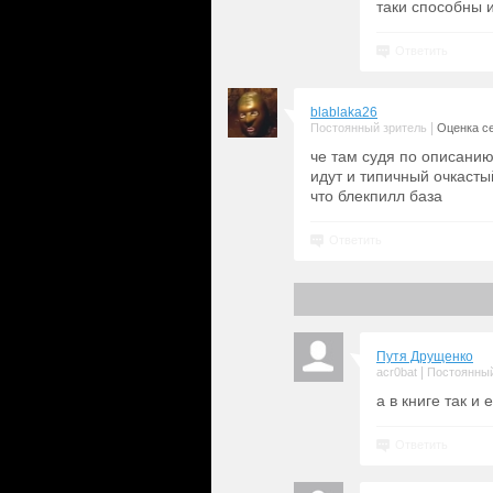
таки способны и
Ответить
blablaka26
|
Постоянный зритель
Оценка се
че там судя по описанию
идут и типичный очкаст
что блекпилл база
Ответить
Путя Друщенко
|
acr0bat
Постоянный
а в книге так и 
Ответить