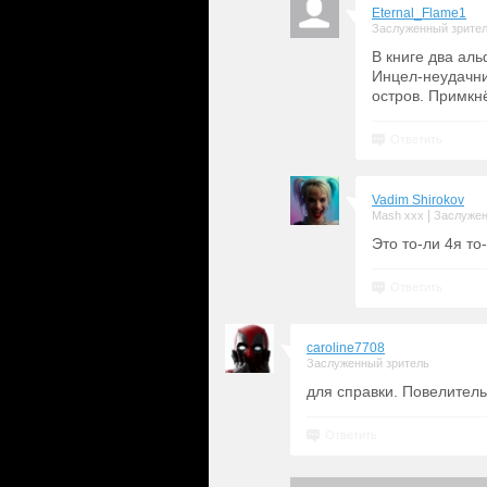
Eternal_Flame1
Заслуженный зрите
В книге два аль
Инцел-неудачник
остров. Примкн
Ответить
Vadim Shirokov
|
Mash xxx
Заслужен
Это то-ли 4я то
Ответить
caroline7708
Заслуженный зритель
для справки. Повелитель
Ответить