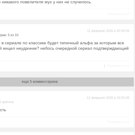
 никакого повелителя мух у них не случилось.
Пожаловаться
11 февраля 2026 в 00:28:49
рии: 5 из 10
 в сериале по классике будет типичный альфа за которым все
ый инцел неудачник? небось очередной сериал подтверждающий
|
Пожаловаться
еще 5 комментариев
12 февраля 2026 в 15:03:48
 зритель
есть
Пожаловаться