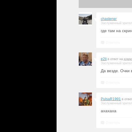
chastener
Заслуженный зрите
где там на скри
Ответить
e2li
в ответ на
комм
Заслуженный зрите
Да везде. Очки 
Ответить
PulsaR1991
в отве
Заслуженный зрите
ахахаха
Ответить