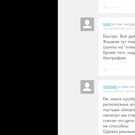
Ответить
bsigr
в ответ на
ком
Заслуженный зрите
Быстро. Всё дей
Фашизм тут тоже
группы на "плем
Кроме того, над
биографию.
Ответить
mmchell
в ответ на
Заслуженный зрите
Не, книга сугу
религиозные ал
пастыря обязате
написал как от
считая что дет
не способны.
Однако реальны