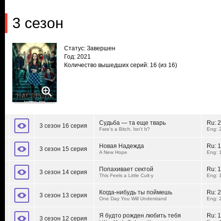
3 сезон
Статус: Завершен
Год: 2021
Количество вышедших серий: 16
(из 16)
Судьба — та еще тварь
Ru:
2
3 сезон 16 серия
Fate's a Bitch, Isn't It?
Eng: 
Новая Надежда
Ru:
1
3 сезон 15 серия
A New Hope
Eng: 
Попахивает сектой
Ru:
1
3 сезон 14 серия
This Feels a Little Cult-y
Eng: 
Когда-нибудь ты поймешь
Ru:
2
3 сезон 13 серия
One Day You Will Understand
Eng: 
Я будто рожден любить тебя
Ru:
1
3 сезон 12 серия