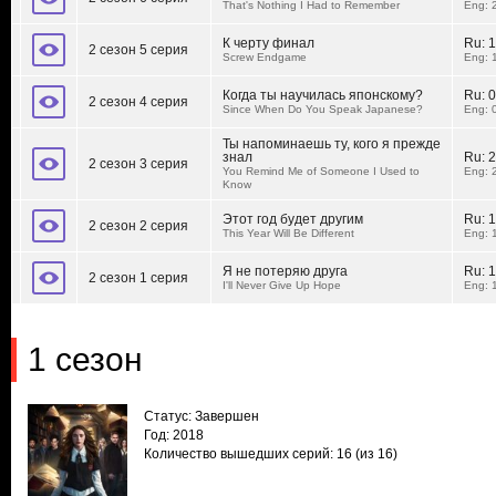
That's Nothing I Had to Remember
Eng: 
К черту финал
Ru:
1
2 сезон 5 серия
Screw Endgame
Eng: 
Когда ты научилась японскому?
Ru:
0
2 сезон 4 серия
Since When Do You Speak Japanese?
Eng: 
Ты напоминаешь ту, кого я прежде
знал
Ru:
2
2 сезон 3 серия
You Remind Me of Someone I Used to
Eng: 
Know
Этот год будет другим
Ru:
1
2 сезон 2 серия
This Year Will Be Different
Eng: 
Я не потеряю друга
Ru:
1
2 сезон 1 серия
I'll Never Give Up Hope
Eng: 
1 сезон
Статус: Завершен
Год: 2018
Количество вышедших серий: 16
(из 16)