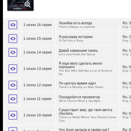
Лазейка есть всегда
Ru:
3
1 сезон 16 серия
There's Always a Loophole
Eng: 
Я расскажу историю
Ru:
2
1 сезон 15 серия
I'll Tell You a Story
Eng: 
Давай завершим танец
Ru:
1
1 сезон 14 серия
Let's Just Finish the Dance
Eng: 
Я еще могу сделать много
хорошего
Ru:
0
1 сезон 13 серия
The Boy Who Still Has a Lot of Good to
Eng: 
Do
По центру мумия идет
Ru:
0
1 сезон 12 серия
There's a Mummy on Main Street
Eng: 
Понадобится прожектор
Ru:
2
1 сезон 11 серия
We're Gonna Need a Spotlight
Eng: 
Существует мир, где твоя мечта
сбылась
Ru:
0
1 сезон 10 серия
There's a World Where Your Dreams Came
Eng: 
True
Что Хоуп делала в твоём сне?
Ru:
0