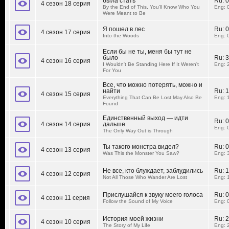
была стать
Ru:
0
4 сезон 18 серия
By the End of This, You'll Know Who You
Eng: 
Were Meant to Be
Я пошел в лес
Ru:
0
4 сезон 17 серия
Into the Woods
Eng: 
Если бы не ты, меня бы тут не
было
Ru:
3
4 сезон 16 серия
I Wouldn't Be Standing Here If It Weren't
Eng: 
For You
Все, что можно потерять, можно и
найти
Ru:
1
4 сезон 15 серия
Everything That Can Be Lost May Also Be
Eng: 
Found
Единственный выход — идти
Ru:
0
4 сезон 14 серия
дальше
Eng: 
The Only Way Out is Through
Ты такого монстра видел?
Ru:
0
4 сезон 13 серия
Was This the Monster You Saw?
Eng: 
Не все, кто блуждает, заблудились
Ru:
1
4 сезон 12 серия
Not All Those Who Wander Are Lost
Eng: 
Прислушайся к звуку моего голоса
Ru:
0
4 сезон 11 серия
Follow the Sound of My Voice
Eng: 
История моей жизни
Ru:
2
4 сезон 10 серия
The Story of My Life
Eng: 