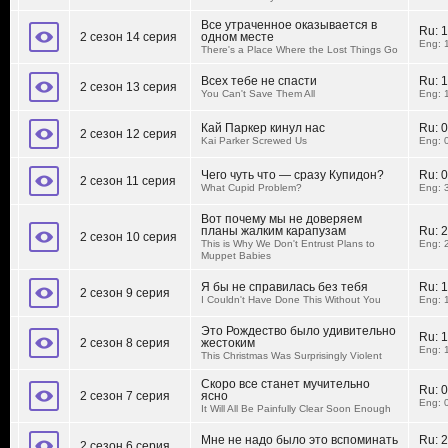
Все утраченное оказывается в
Ru:
1
2 сезон 14 серия
одном месте
Eng: 
There's a Place Where the Lost Things Go
Всех тебе не спасти
Ru:
1
2 сезон 13 серия
You Can't Save Them All
Eng: 
Кай Паркер кинул нас
Ru:
0
2 сезон 12 серия
Kai Parker Screwed Us
Eng: 
Чего чуть что — сразу Купидон?
Ru:
0
2 сезон 11 серия
What Cupid Problem?
Eng: 
Вот почему мы не доверяем
планы жалким карапузам
Ru:
2
2 сезон 10 серия
This is Why We Don't Entrust Plans to
Eng: 
Muppet Babies
Я бы не справилась без тебя
Ru:
1
2 сезон 9 серия
I Couldn't Have Done This Without You
Eng: 
Это Рождество было удивительно
Ru:
1
2 сезон 8 серия
жестоким
Eng: 
This Christmas Was Surprisingly Violent
Скоро все станет мучительно
Ru:
0
2 сезон 7 серия
ясно
Eng: 
It Will All Be Painfully Clear Soon Enough
Мне не надо было это вспоминать
Ru:
2
2 сезон 6 серия