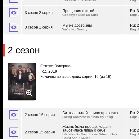
Salvatore: The Musical!
Eng: 
Прощания отстой
Ru:
3
3 сезон 2 серия
Goodbyes Sure Do Suck
Eng: 
Мы не достойны
Ru:
2
3 сезон 1 серия
We're Not Worthy
Eng: 
2 сезон
Статус: Завершен
Год: 2019
Количество вышедших серий: 16
(из 16)
Битвы с тьмой — моя привычка
Ru:
2
2 сезон 16 серия
Facing Darkness Is Kinda My Thing
Eng: 
Жизнь была проще, когда я
заботилась лишь о себе
Ru:
2
2 сезон 15 серия
Life Was So Much Easier When I Only
Eng: 
Cared About Myself