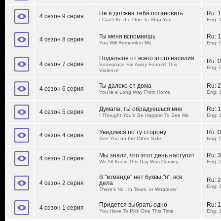
Не я должна тебя остановить
Ru:
1
4 сезон 9 серия
I Can't Be the One To Stop You
Eng: 
Ты меня вспомнишь
Ru:
1
4 сезон 8 серия
You Will Remember Me
Eng: 
Подальше от всего этого насилия
Ru:
0
4 сезон 7 серия
Someplace Far Away From All This
Eng: 
Violence
Ты далеко от дома
Ru:
2
4 сезон 6 серия
You're a Long Way From Home
Eng: 
Думала, ты обрадуешься мне
Ru:
1
4 сезон 5 серия
I Thought You'd Be Happier To See Me
Eng: 
Увидимся по ту сторону
Ru:
0
4 сезон 4 серия
See You on the Other Side
Eng: 
Мы знали, что этот день наступит
Ru:
3
4 сезон 3 серия
We All Knew This Day Was Coming
Eng: 
В "команде" нет буквы "я", все
Ru:
2
4 сезон 2 серия
дела
Eng: 
There's No I in Team, or Whatever
Придется выбрать одно
Ru:
1
4 сезон 1 серия
You Have To Pick One This Time
Eng: 