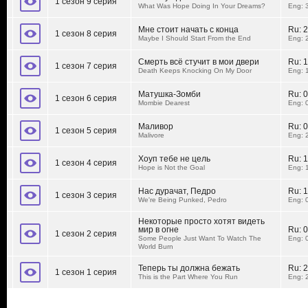
1 сезон 9 серия
What Was Hope Doing In Your Dreams?
Eng: 
Мне стоит начать с конца
Ru:
2
1 сезон 8 серия
Maybe I Should Start From the End
Eng: 
Смерть всё стучит в мои двери
Ru:
1
1 сезон 7 серия
Death Keeps Knocking On My Door
Eng: 
Матушка-Зомби
Ru:
0
1 сезон 6 серия
Mombie Dearest
Eng: 
Маливор
Ru:
0
1 сезон 5 серия
Malivore
Eng: 
Хоуп тебе не цель
Ru:
1
1 сезон 4 серия
Hope is Not the Goal
Eng: 
Нас дурачат, Педро
Ru:
1
1 сезон 3 серия
We're Being Punked, Pedro
Eng: 
Некоторые просто хотят видеть
мир в огне
Ru:
0
1 сезон 2 серия
Some People Just Want To Watch The
Eng: 
World Burn
Теперь ты должна бежать
Ru:
2
1 сезон 1 серия
This is the Part Where You Run
Eng: 