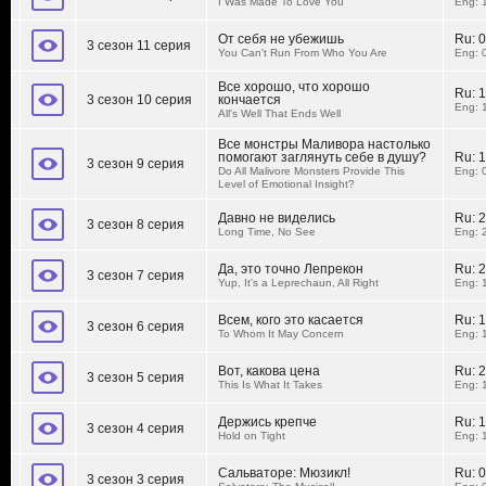
I Was Made To Love You
Eng: 
От себя не убежишь
Ru:
0
3 сезон 11 серия
You Can't Run From Who You Are
Eng: 
Все хорошо, что хорошо
Ru:
1
3 сезон 10 серия
кончается
Eng: 
All's Well That Ends Well
Все монстры Маливора настолько
помогают заглянуть себе в душу?
Ru:
1
3 сезон 9 серия
Do All Malivore Monsters Provide This
Eng: 
Level of Emotional Insight?
Давно не виделись
Ru:
2
3 сезон 8 серия
Long Time, No See
Eng: 
Да, это точно Лепрекон
Ru:
2
3 сезон 7 серия
Yup, It's a Leprechaun, All Right
Eng: 
Всем, кого это касается
Ru:
1
3 сезон 6 серия
To Whom It May Concern
Eng: 
Вот, какова цена
Ru:
2
3 сезон 5 серия
This Is What It Takes
Eng: 
Держись крепче
Ru:
1
3 сезон 4 серия
Hold on Tight
Eng: 
Сальваторе: Мюзикл!
Ru:
0
3 сезон 3 серия