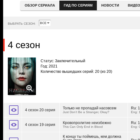
ОБЗОР СЕРИАЛА
ГИД ПО СЕРИЯМ
НОВОСТИ
ВИДЕ
ВЫБРАТЬ СЕЗОН:
4 сезон
Статус: Заключительный
Год: 2021
Количество вышедших серий: 20
(из 20)
Только не пропадай насовсем
Ru:
1
4 сезон 20 серия
Just Don’t Be a Stranger, Okay?
Eng: 
Кровопролитие неизбежно
Ru:
1
4 сезон 19 серия
This Can Only End in Blood
Eng: 
К концу ты поймешь, кем должна