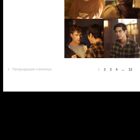
Предыдущая страница
1
2
3
4
...
12