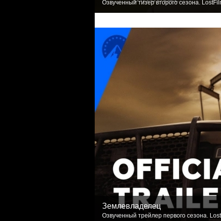
Озвученный тизер второго сезона. LostFi
Землевладелец
Озвученный трейлер первого сезона. Lost