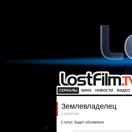
СЕРИАЛЫ
КИНО
НОВОСТИ
ВИДЕО
Землевладелец
Landman
Статус: Будет объявлено