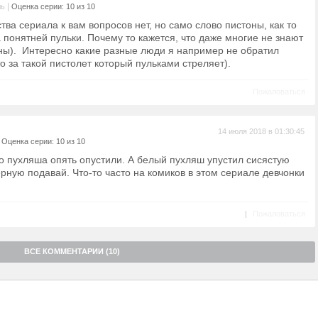
|
ль
Оценка серии: 10 из 10
тва сериала к вам вопросов нет, но само слово пистоны, как то
а понятней пульки. Почему то кажется, что даже многие не знают
оны). Интересно какие разные люди я например не обратил
о за такой пистолет который пульками стреляет).
Пожаловаться
14 июля 2018 в 01:30:45
|
Оценка серии: 10 из 10
о пухляша опять опустили. А белый пухляш упустил сисястую
ерную подавай. Что-то часто на комиков в этом сериале девчонки
|
Пожаловаться
ВСЕ КОММЕНТАРИИ (10)