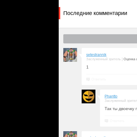
Последние комментарии
setestrannik
|
Заслуженный зритель
Оценка с
1
Ответить
Phantto
Заслуженный зрите
Так ты двоечку 
Ответить