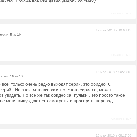
ментах. Похоже все уже давно умерли со смеху...
|
Пожаловаться
17 мая 2018 в 10:08:13
ерии: 5 из 10
|
Пожаловаться
18 мая 2018 в 00:23:15
ерии: 10 из 10
все, только очень редко выходят серии, это обидно. С
ерий. Не знаю чего все хотят от этого сериала, может
 увидеть. Но все же так обидно за "пульки", это просто такое
ще меня вынуждают его смотреть, и проверять перевод.
|
Пожаловаться
18 мая 2018 в 08:17:58