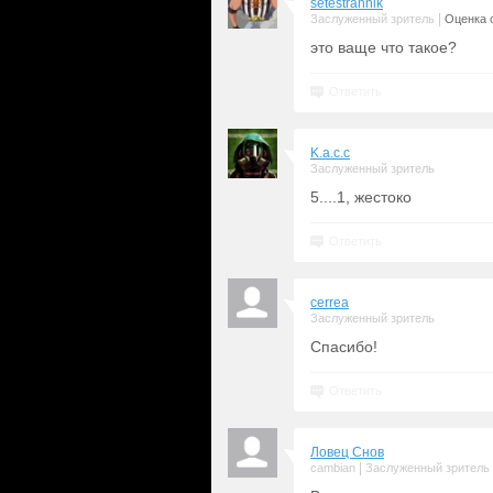
setestrannik
|
Заслуженный зритель
Оценка с
это ваще что такое?
Ответить
K.a.c.c
Заслуженный зритель
5....1, жестоко
Ответить
cerrea
Заслуженный зритель
Спасибо!
Ответить
Ловец Снов
|
cambian
Заслуженный зритель