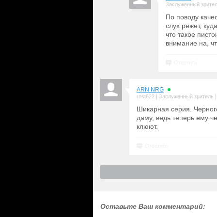
Заслуженный зрите
По поводу качес
слух режет, куд
что такое пист
внимание на, чт
Ответить
ARN NRG
|
rost622
Заслуженный зритель
Шикарная серия. Черног
даму, ведь теперь ему ч
клюют.
Ответить
Оставьте Ваш комментарий: