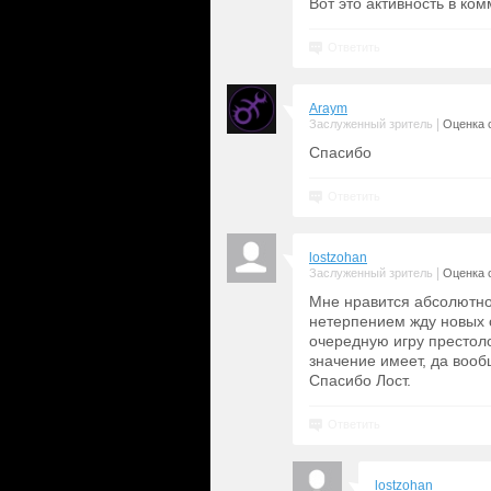
Вот это активность в ком
Ответить
Araym
|
Заслуженный зритель
Оценка с
Спасибо
Ответить
lostzohan
|
Заслуженный зритель
Оценка с
Мне нравится абсолютно 
нетерпением жду новых с
очередную игру престолов
значение имеет, да вооб
Спасибо Лост.
Ответить
lostzohan