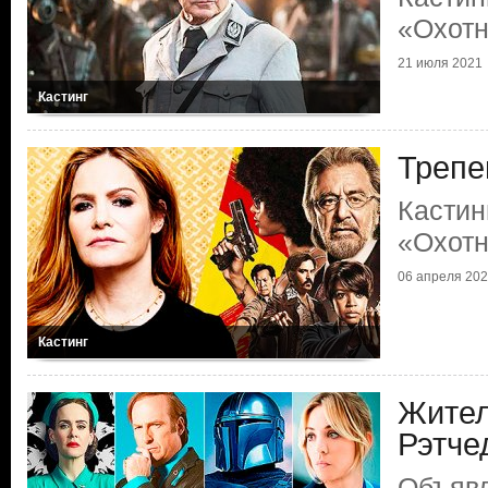
«Охотн
21 июля 2021
Кастинг
Трепе
Кастин
«Охотн
06 апреля 20
Кастинг
Жител
Рэтче
Объяв