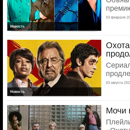
премию
03 февраля 2
Новость
Охота
продо
Сериал
продл
03 августа 20
Новость
Мочи 
Плейли