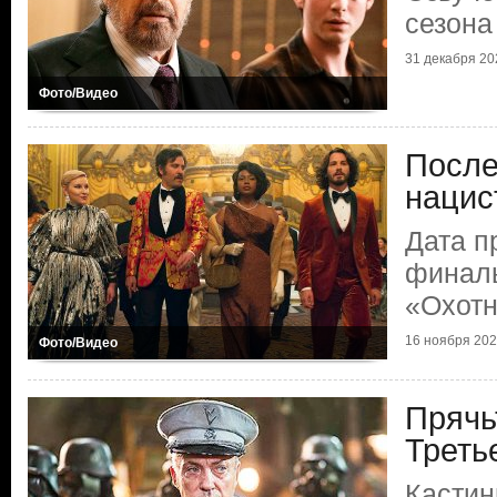
сезона
31 декабря 20
Фото/Видео
После
нацис
Дата п
финаль
«Охотн
16 ноября 20
Фото/Видео
Прячь
Треть
Кастин