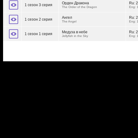
Орден Дракона
Ru:
2
1 сезон 3 серия
The Order of the Dragon
Eng: 
Ангел
Ru:
2
1 сезон 2 серия
The Angel
Eng: 
Медуза в небе
Ru:
2
1 сезон 1 серия
Jellyfish in the Sky
Eng: 