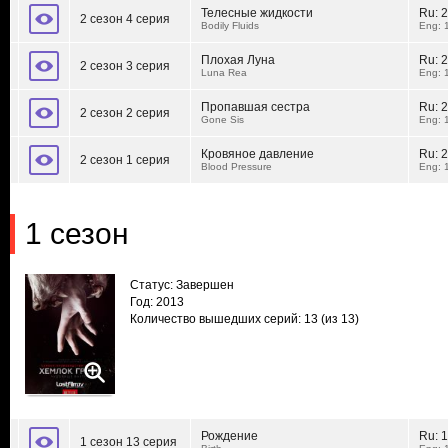
Телесные жидкости
Ru:
2
2 сезон 4 серия
Bodily Fluids
Eng: 
Плохая Луна
Ru:
2
2 сезон 3 серия
Luna Rea
Eng: 
Пропавшая сестра
Ru:
2
2 сезон 2 серия
Gone Sis
Eng: 
Кровяное давление
Ru:
2
2 сезон 1 серия
Blood Pressure
Eng: 
1 сезон
Статус: Завершен
Год: 2013
Количество вышедших серий: 13
(из 13)
Рождение
Ru:
1
1 сезон 13 серия