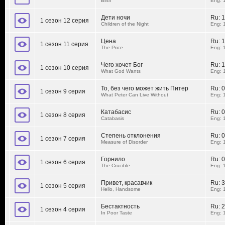
Birth
Eng: 
Дети ночи
Ru:
1
1 сезон 12 серия
Children of the Night
Eng: 
Цена
Ru:
1
1 сезон 11 серия
The Price
Eng: 
Чего хочет Бог
Ru:
1
1 сезон 10 серия
What God Wants
Eng: 
То, без чего может жить Питер
Ru:
0
1 сезон 9 серия
What Peter Can Live Without
Eng: 
Катабасис
Ru:
0
1 сезон 8 серия
Catabasis
Eng: 
Степень отклонения
Ru:
0
1 сезон 7 серия
Measure of Disorder
Eng: 
Горнило
Ru:
0
1 сезон 6 серия
The Crucible
Eng: 
Привет, красавчик
Ru:
3
1 сезон 5 серия
Hello, Handsome
Eng: 
Бестактность
Ru:
2
1 сезон 4 серия
In Poor Taste
Eng: 