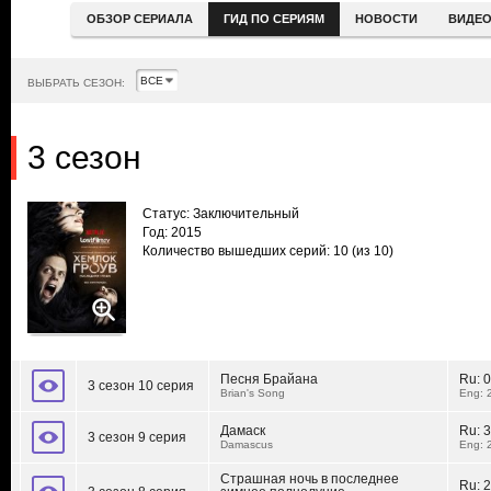
ОБЗОР СЕРИАЛА
ГИД ПО СЕРИЯМ
НОВОСТИ
ВИДЕ
ВЫБРАТЬ СЕЗОН:
3 сезон
Статус: Заключительный
Год: 2015
Количество вышедших серий: 10
(из 10)
Песня Брайана
Ru:
0
3 сезон 10 серия
Brian's Song
Eng: 
Дамаск
Ru:
3
3 сезон 9 серия
Damascus
Eng: 
Страшная ночь в последнее
Ru:
2