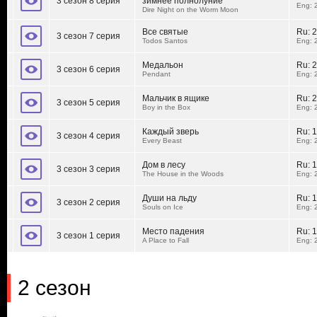
3 сезон 8 серия
зимнее полнолуние
Eng: 
Dire Night on the Worm Moon
Все святые
Ru:
2
3 сезон 7 серия
Todos Santos
Eng: 
Медальон
Ru:
2
3 сезон 6 серия
Pendant
Eng: 
Мальчик в ящике
Ru:
2
3 сезон 5 серия
Boy in the Box
Eng: 
Каждый зверь
Ru:
1
3 сезон 4 серия
Every Beast
Eng: 
Дом в лесу
Ru:
1
3 сезон 3 серия
The House in the Woods
Eng: 
Души на льду
Ru:
1
3 сезон 2 серия
Souls on Ice
Eng: 
Место падения
Ru:
1
3 сезон 1 серия
A Place to Fall
Eng: 
2 сезон