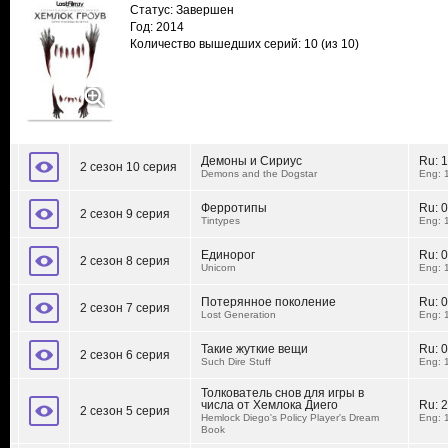
Статус: Завершен
Год: 2014
Количество вышедших серий: 10
(из 10)
Демоны и Сириус
Ru:
1
2 сезон 10 серия
Demons and the Dogstar
Eng: 
Ферротипы
Ru:
0
2 сезон 9 серия
Tintypes
Eng: 
Единорог
Ru:
0
2 сезон 8 серия
Unicorn
Eng: 
Потерянное поколение
Ru:
0
2 сезон 7 серия
Lost Generation
Eng: 
Такие жуткие вещи
Ru:
0
2 сезон 6 серия
Such Dire Stuff
Eng: 
Толкователь снов для игры в
числа от Хемлока Диего
Ru:
2
2 сезон 5 серия
Hemlock Diego's Policy Player's Dream
Eng: 
Book