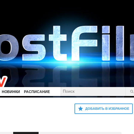
НОВИНКИ
РАСПИСАНИЕ
ДОБАВИТЬ В ИЗБРАННОЕ