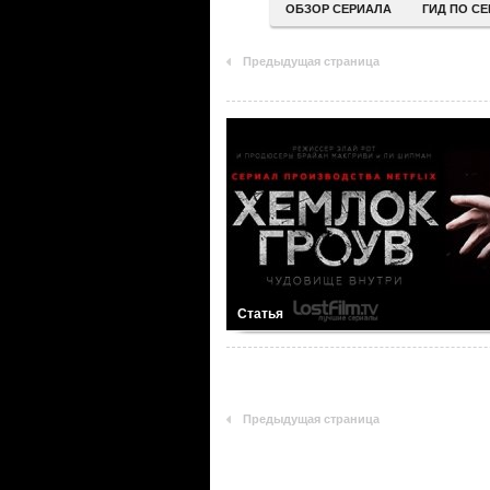
ОБЗОР СЕРИАЛА
ГИД ПО С
Предыдущая страница
Статья
Предыдущая страница