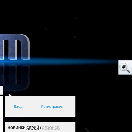
Вход
|
Регистрация
НОВИНКИ
СЕРИЙ
/
СЕЗОНОВ