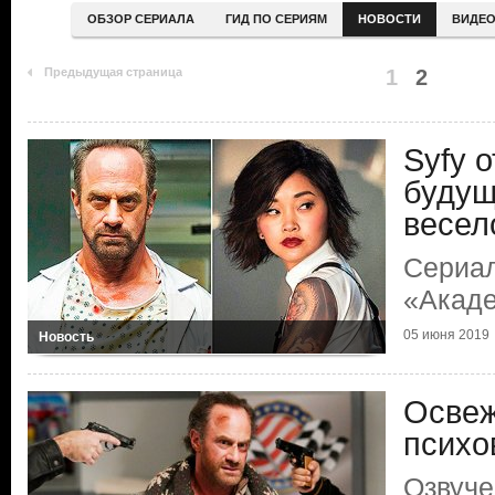
ОБЗОР СЕРИАЛА
ГИД ПО СЕРИЯМ
НОВОСТИ
ВИДЕ
Предыдущая страница
1
2
Syfy 
будущ
весел
Сериал
«Акаде
05 июня 2019
Новость
Освеж
психо
Озвуче