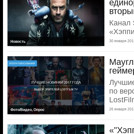
едино
вторы
Канал 
«Хэппи
30 января 201
Новость
Маугл
гейме
Лучшие
по вер
LostFi
26 января 201
Фото/Видео, Опрос
«"Хэп