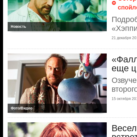
спойл
Подроб
«Хэппи
Новость
21 декабря 20
«Фал
еще ц
Озвуче
второг
15 октября 20
Фото/Видео
Весел