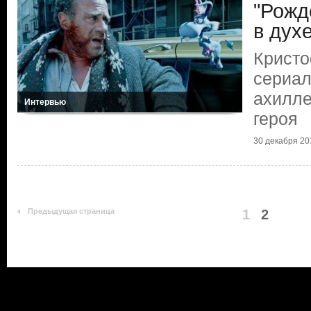
"Рожд
в дух
Кристо
сериал
ахилле
Интервью
героя
30 декабря 20
Предыдущая страница
1
2