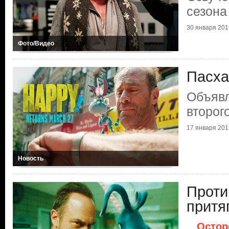
сезона
30 января 201
Фото/Видео
Пасха
Объявл
второг
17 января 201
Новость
Проти
притя
Остор