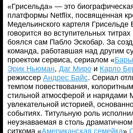
«Грисельда» — это биографическа
платформы Netflix, посвященная к
Медельинского картеля Грисельде Б
говорится во вступительных титрах 
боялся сам Пабло Эскобар. За созд
команда, работавшая над другим 
проектом сервиса, сериалом «
Бары
Эрик Ньюман
,
Даг Миро
и
Карло Бе
режиссер
Андрес Байс
. Сериал от
темпом повествования, колоритны
стильной атмосферой и нарядами М
увлекательной историей, основанн
событиях. Титульную роль исполни
неузнаваемая в столь драматичном
ситкома «
Американская семейка
»