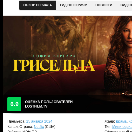
ОБЗОР СЕРИАЛА
ГИД ПО СЕРИЯМ
НОВОСТИ
ВИДЕ
ОЦЕНКА ПОЛЬЗОВАТЕЛЕЙ
6.9
LOSTFILM.TV
Премьера:
25 января 2024
Жанр:
Драма
,
К
Канал, Страна:
Netflix
(США)
Тип:
Мини-сери