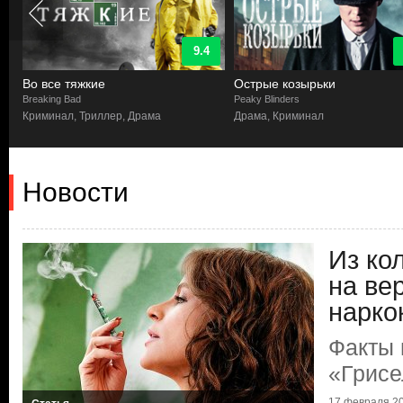
9.4
Во все тяжкие
Острые козырьки
Breaking Bad
Peaky Blinders
Криминал, Триллер, Драма
Драма, Криминал
Новости
Из ко
на ве
нарко
Факты 
«Грисе
17 февраля 20