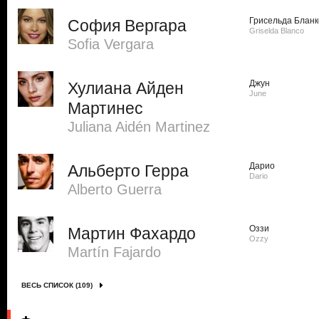
Грисельда Бланк
София Вергара
Griselda Blanco
Sofi­a Vergara
Джун
Хулиана Айден
June
Мартинес
Juliana Aidén Martinez
Дарио
Альберто Герра
Dario
Alberto Guerra
Оззи
Мартин Фахардо
Ozzy
Martín Fajardo
ВЕСЬ СПИСОК (109)