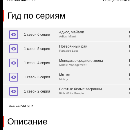
Рейтинг IMDb: 7.2
Официальный с
Гид по сериям
Адьос, Майами
1 сезон 6 серия
Adios, Miami
Потерянный рай
1 сезон 5 серия
Paradise Lost
Менеджер среднего звена
1 сезон 4 серия
Middle Management
Мятеж
1 сезон 3 серия
Mutiny
Богатые белые засранцы
1 сезон 2 серия
Rich White People
ВСЕ СЕРИИ (6)
Описание