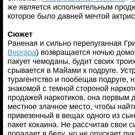
же является исполнительным продю
которое было давней мечтой актрис
Сюжет
Раненая и сильно перепуганная Гри
Вергара
) возвращается ночью домо
пакует чемоданы, будит своих трои
срывается в Майами к подруге. Уст
турагентство и пообещав подруге,
знакомой с темной стороной наркото
продажей наркотиков, она первым 
местное злачное место, чтобы найт
привезенный в вещах одного из сы
пакет кокаина. Не рассчитав свои с
попадает в беду, но не опускает ру