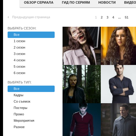
ОБЗОР СЕРИАЛА
ГИД ПО СЕРИЯМ
НОВОСТИ
ВИДЕ
Предыдущая страница
1
2
3
4
...
51
ВЫБРАТЬ СЕЗОН:
Все
1 сезон
2 сезон
3 сезон
4 сезон
5 сезон
6 сезон
ВЫБРАТЬ ТИП:
Все
Кадры
Со съемок
Постеры
Промо
Мероприятия
Разное