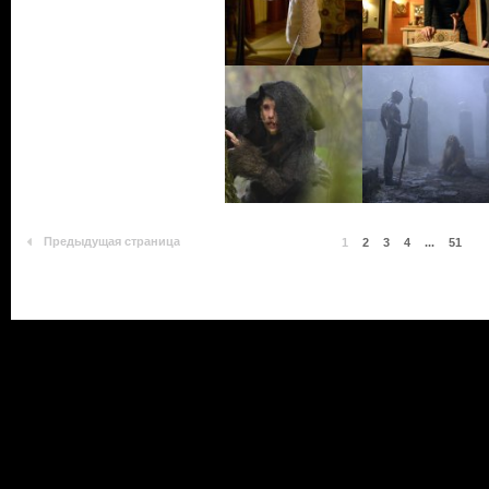
Предыдущая страница
1
2
3
4
...
51