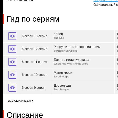
Рейтинг IMDb: 7.8
Сверхъестеств
Официальный с
Гид по сериям
Конец
6 сезон 13 серия
The End
Разрушитель расправил плечи
6 сезон 12 серия
Zerstörer Shrugged
Там, где жили чудовища
6 сезон 11 серия
Where the Wild Things Were
Магия крови
6 сезон 10 серия
Blood Magic
Древолюди
6 сезон 9 серия
Tree People
ВСЕ СЕРИИ (123)
Описание