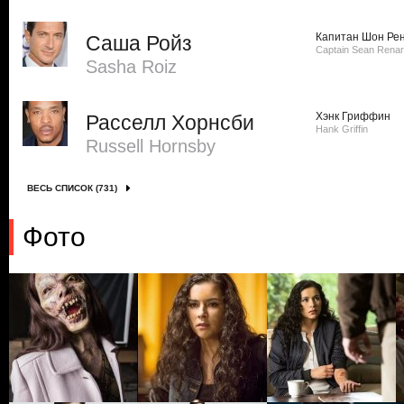
Капитан Шон Ре
Саша Ройз
Captain Sean Rena
Sasha Roiz
Хэнк Гриффин
Расселл Хорнсби
Hank Griffin
Russell Hornsby
ВЕСЬ СПИСОК (731)
Фото