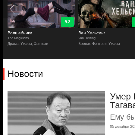
9.2
Волшебники
Ван Хельсинг
The Magicians
Van Helsing
Драма, Ужасы, Фэнтези
Боевик, Фэнтези, Ужасы
Новости
Умер 
Тагав
Ему бы
05 декабря 202