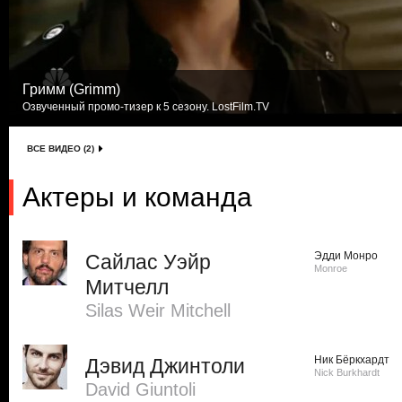
Гримм (Grimm)
Озвученный промо-тизер к 5 сезону. LostFilm.TV
ВСЕ ВИДЕО (2)
Актеры и команда
Эдди Монро
Сайлас Уэйр
Monroe
Митчелл
Silas Weir Mitchell
Ник Бёркхардт
Дэвид Джинтоли
Nick Burkhardt
David Giuntoli