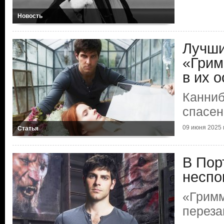
Новость
Лучши
«Грим
в их о
Канниб
спасен
09 июня 2025 г
Статья
В Пор
неспо
«Гримм
переза