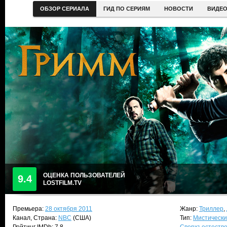
ОБЗОР СЕРИАЛА
ГИД ПО СЕРИЯМ
НОВОСТИ
ВИДЕ
ОЦЕНКА ПОЛЬЗОВАТЕЛЕЙ
9.4
LOSTFILM.TV
Премьера:
28 октября 2011
Жанр:
Триллер
,
Канал, Страна:
NBC
(США)
Тип:
Мистически