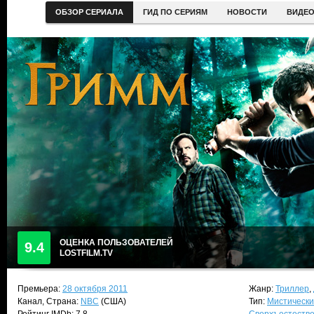
ОБЗОР СЕРИАЛА
ГИД ПО СЕРИЯМ
НОВОСТИ
ВИДЕ
ОЦЕНКА ПОЛЬЗОВАТЕЛЕЙ
9.4
LOSTFILM.TV
Премьера:
28 октября 2011
Жанр:
Триллер
,
Канал, Страна:
NBC
(США)
Тип:
Мистически