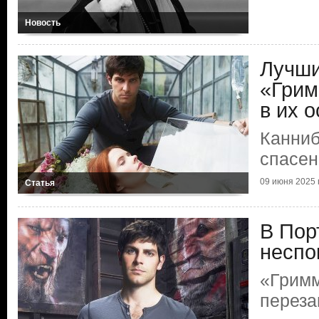
Новость
Лучши
«Грим
в их о
Канниб
спасен
09 июня 2025 г
Статья
В Пор
неспо
«Гримм
переза