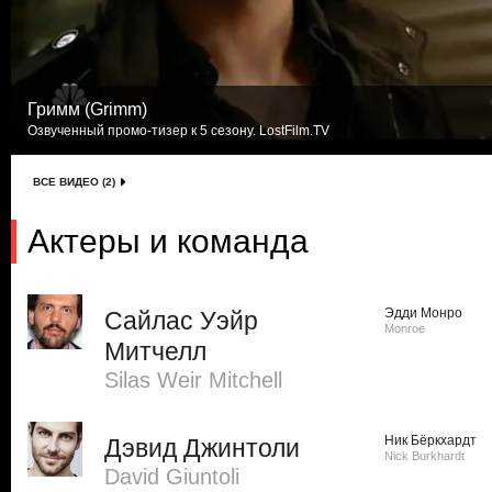
Гримм (Grimm)
Озвученный промо-тизер к 5 сезону. LostFilm.TV
ВСЕ ВИДЕО (2)
Актеры и команда
Эдди Монро
Сайлас Уэйр
Monroe
Митчелл
Silas Weir Mitchell
Ник Бёркхардт
Дэвид Джинтоли
Nick Burkhardt
David Giuntoli