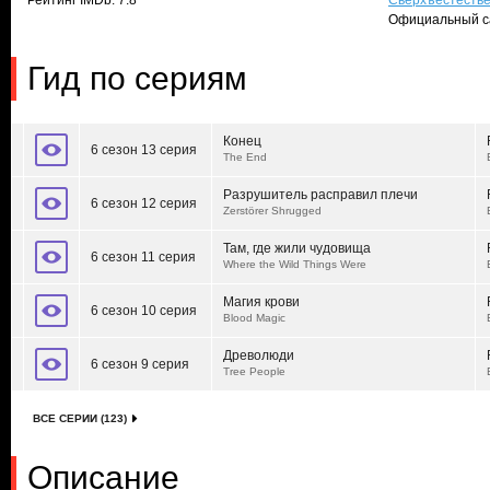
Рейтинг IMDb: 7.8
Сверхъестеств
Официальный с
Гид по сериям
Конец
6 сезон 13 серия
The End
Разрушитель расправил плечи
6 сезон 12 серия
Zerstörer Shrugged
Там, где жили чудовища
6 сезон 11 серия
Where the Wild Things Were
Магия крови
6 сезон 10 серия
Blood Magic
Древолюди
6 сезон 9 серия
Tree People
ВСЕ СЕРИИ (123)
Описание