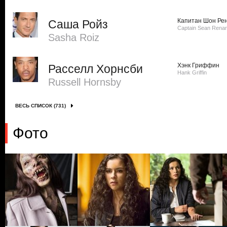
Капитан Шон Ре
Саша Ройз
Captain Sean Rena
Sasha Roiz
Хэнк Гриффин
Расселл Хорнсби
Hank Griffin
Russell Hornsby
ВЕСЬ СПИСОК (731)
Фото