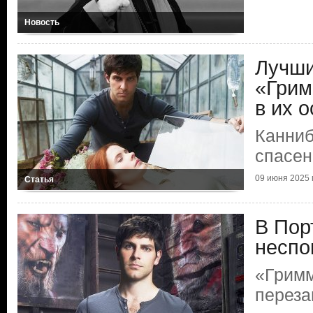
Новость
Лучши
«Грим
в их о
Канниб
спасен
09 июня 2025 г
Статья
В Пор
неспо
«Гримм
переза