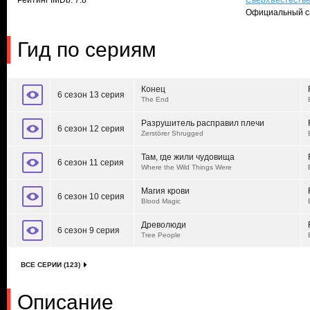
Рейтинг IMDb: 7.8
Сверхъестеств
Официальный с
Гид по сериям
Конец
6 сезон 13 серия
The End
Разрушитель расправил плечи
6 сезон 12 серия
Zerstörer Shrugged
Там, где жили чудовища
6 сезон 11 серия
Where the Wild Things Were
Магия крови
6 сезон 10 серия
Blood Magic
Древолюди
6 сезон 9 серия
Tree People
ВСЕ СЕРИИ (123)
Описание