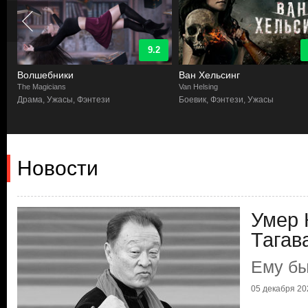
9.2
Волшебники
Ван Хельсинг
The Magicians
Van Helsing
Драма, Ужасы, Фэнтези
Боевик, Фэнтези, Ужасы
Новости
Умер 
Тагав
Ему бы
05 декабря 202