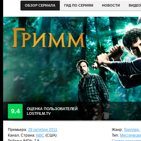
ОБЗОР СЕРИАЛА
ГИД ПО СЕРИЯМ
НОВОСТИ
ВИДЕ
ОЦЕНКА ПОЛЬЗОВАТЕЛЕЙ
9.4
LOSTFILM.TV
Премьера:
28 октября 2011
Жанр:
Триллер
,
Канал, Страна:
NBC
(США)
Тип:
Мистически