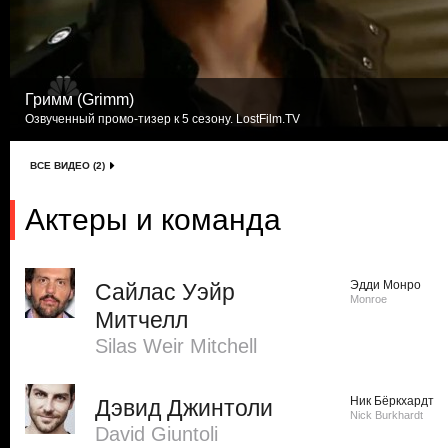
Гримм (Grimm)
Озвученный промо-тизер к 5 сезону. LostFilm.TV
ВСЕ ВИДЕО (2)
Актеры и команда
Эдди Монро
Сайлас Уэйр
Monroe
Митчелл
Silas Weir Mitchell
Ник Бёркхардт
Дэвид Джинтоли
Nick Burkhardt
David Giuntoli