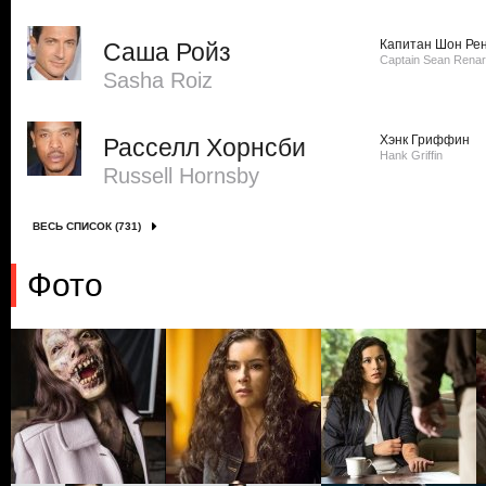
Капитан Шон Ре
Саша Ройз
Captain Sean Rena
Sasha Roiz
Хэнк Гриффин
Расселл Хорнсби
Hank Griffin
Russell Hornsby
ВЕСЬ СПИСОК (731)
Фото