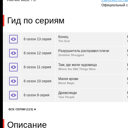
Рейтинг IMDb: 7.8
Сверхъестеств
Официальный с
Гид по сериям
Конец
6 сезон 13 серия
The End
Разрушитель расправил плечи
6 сезон 12 серия
Zerstörer Shrugged
Там, где жили чудовища
6 сезон 11 серия
Where the Wild Things Were
Магия крови
6 сезон 10 серия
Blood Magic
Древолюди
6 сезон 9 серия
Tree People
ВСЕ СЕРИИ (123)
Описание