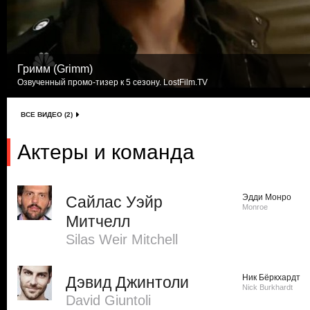
Гримм (Grimm)
Озвученный промо-тизер к 5 сезону. LostFilm.TV
ВСЕ ВИДЕО (2)
Актеры и команда
Эдди Монро
Сайлас Уэйр
Monroe
Митчелл
Silas Weir Mitchell
Ник Бёркхардт
Дэвид Джинтоли
Nick Burkhardt
David Giuntoli