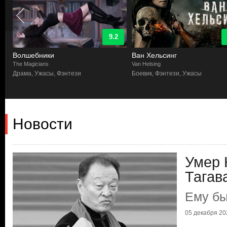
9.2
Волшебники
Ван Хельсинг
The Magicians
Van Helsing
Драма, Ужасы, Фэнтези
Боевик, Фэнтези, Ужасы
Новости
Умер 
Тагав
Ему бы
05 декабря 202