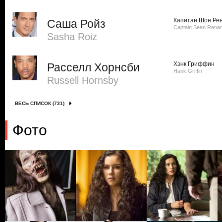
Капитан Шон Ре
Саша Ройз
Captain Sean Rena
Sasha Roiz
Хэнк Гриффин
Расселл Хорнсби
Hank Griffin
Russell Hornsby
ВЕСЬ СПИСОК (731)
Фото