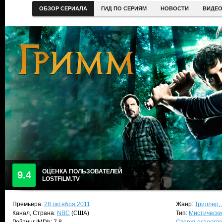
ОБЗОР СЕРИАЛА
ГИД ПО СЕРИЯМ
НОВОСТИ
ВИДЕ
ОЦЕНКА ПОЛЬЗОВАТЕЛЕЙ
9.4
LOSTFILM.TV
Премьера:
28 октября 2011
Жанр:
Триллер
,
Канал, Страна:
NBC
(США)
Тип:
Мистически