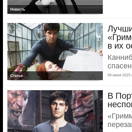
Новость
Лучши
«Грим
в их о
Канниб
спасен
09 июня 2025 г
Статья
В Пор
неспо
«Гримм
переза