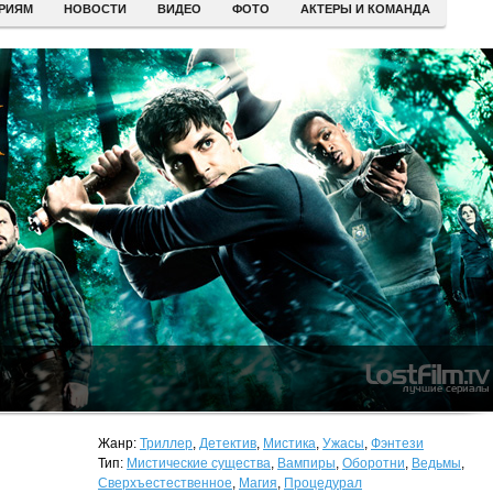
ЕРИЯМ
НОВОСТИ
ВИДЕО
ФОТО
АКТЕРЫ И КОМАНДА
Жанр:
Триллер
,
Детектив
,
Мистика
,
Ужасы
,
Фэнтези
Тип:
Мистические существа
,
Вампиры
,
Оборотни
,
Ведьмы
,
Сверхъестественное
,
Магия
,
Процедурал