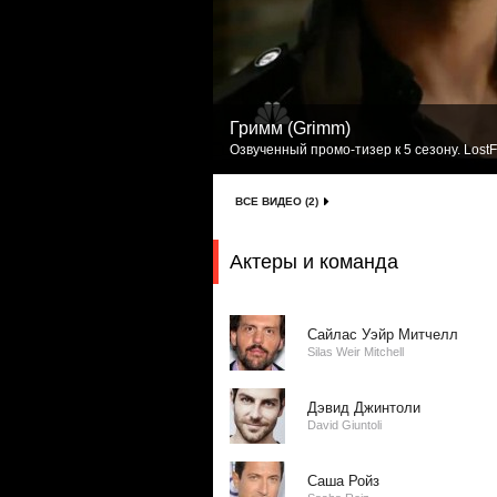
Гримм (Grimm)
Озвученный промо-тизер к 5 сезону. LostF
ВСЕ ВИДЕО (2)
Актеры и команда
Сайлас Уэйр Митчелл
Silas Weir Mitchell
Дэвид Джинтоли
David Giuntoli
Саша Ройз