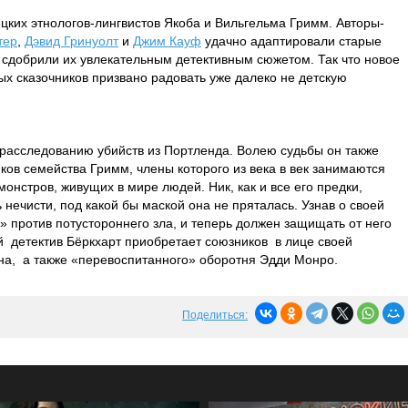
ецких этнологов-лингвистов Якоба и Вильгельма Гримм. Авторы-
тер
,
Дэвид Гринуолт
и
Джим Кауф
удачно адаптировали старые
 сдобрили их увлекательным детективным сюжетом. Так что новое
х сказочников призвано радовать уже далеко не детскую
о расследованию убийств из Портленда. Волею судьбы он также
ков семейства Гримм, члены которого из века в век занимаются
онстров, живущих в мире людей. Ник, как и все его предки,
нечисти, под какой бы маской она не пряталась. Узнав о своей
» против потустороннего зла, и теперь должен защищать от него
 детектив Бёркхарт приобретает союзников в лице своей
а, а также «перевоспитанного» оборотня Эдди Монро.
Поделиться: