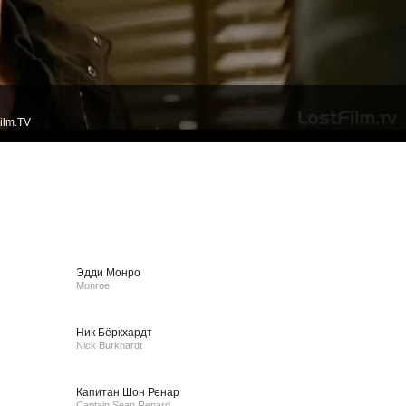
ilm.TV
Эдди Монро
Monroe
Ник Бёркхардт
Nick Burkhardt
Капитан Шон Ренар
Captain Sean Renard