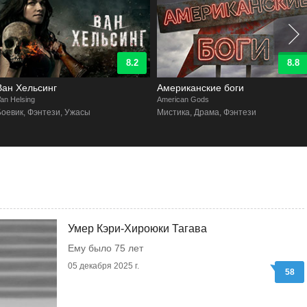
8.8
8.7
Американские боги
Константин: Город демонов
merican Gods
Constantine: City of Demons
Мистика, Драма, Фэнтези
Комиксы, Фантастика,
Приключенческий
Умер Кэри-Хироюки Тагава
Ему было 75 лет
05 декабря 2025 г.
58