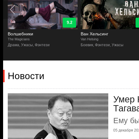
9.2
Волшебники
Ван Хельсинг
The Magicians
Van Helsing
Драма, Ужасы, Фэнтези
Боевик, Фэнтези, Ужасы
Новости
Умер 
Тагав
Ему бы
05 декабря 202