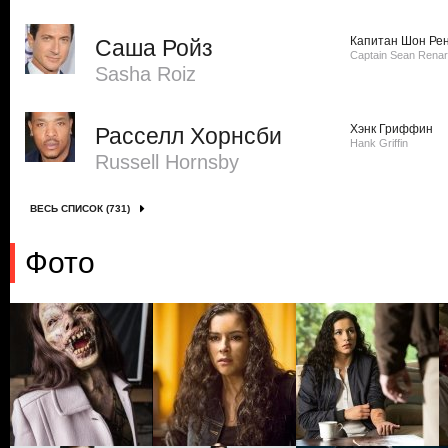
Капитан Шон Ре
Саша Ройз
Captain Sean Rena
Sasha Roiz
Хэнк Гриффин
Расселл Хорнсби
Hank Griffin
Russell Hornsby
ВЕСЬ СПИСОК (731)
Фото