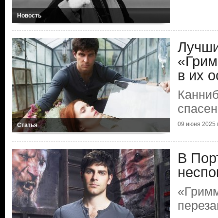
Новость
Лучши
«Грим
в их о
Канниб
спасен
09 июня 2025 г
Статья
В Пор
неспо
«Гримм
переза