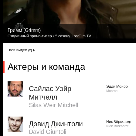
Гримм (Grimm)
Озвученный промо-тизер к 5 сезону. LostFilm.TV
ВСЕ ВИДЕО (2)
Актеры и команда
Эдди Монро
Сайлас Уэйр
Monroe
Митчелл
Silas Weir Mitchell
Ник Бёркхардт
Дэвид Джинтоли
Nick Burkhardt
David Giuntoli