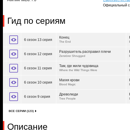
Рейтинг IMDb: 7.8
Сверхъестеств
Официальный с
Гид по сериям
Конец
6 сезон 13 серия
The End
Разрушитель расправил плечи
6 сезон 12 серия
Zerstörer Shrugged
Там, где жили чудовища
6 сезон 11 серия
Where the Wild Things Were
Магия крови
6 сезон 10 серия
Blood Magic
Древолюди
6 сезон 9 серия
Tree People
ВСЕ СЕРИИ (123)
Описание