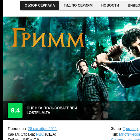
ОБЗОР СЕРИАЛА
ГИД ПО СЕРИЯМ
НОВОСТИ
ВИДЕ
ОЦЕНКА ПОЛЬЗОВАТЕЛЕЙ
9.4
LOSTFILM.TV
Премьера:
28 октября 2011
Жанр:
Триллер
,
Канал, Страна:
NBC
(США)
Тип:
Мистически