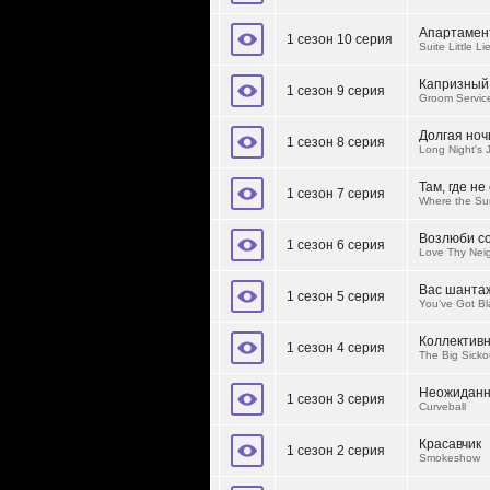
Апартамен
1 сезон 10 серия
Suite Little Li
Капризный
1 сезон 9 серия
Groom Servic
Долгая ноч
1 сезон 8 серия
Long Night's 
Там, где не
1 сезон 7 серия
Where the Su
Возлюби со
1 сезон 6 серия
Love Thy Nei
Вас шанта
1 сезон 5 серия
You’ve Got Bl
Коллектив
1 сезон 4 серия
The Big Sicko
Неожиданн
1 сезон 3 серия
Curveball
Красавчик
1 сезон 2 серия
Smokeshow