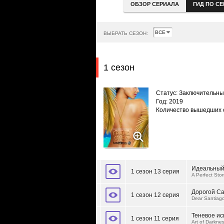
ОБЗОР СЕРИАЛА
ГИД ПО С
ВЫБРАТЬ СЕЗОН:
1 сезон
Статус: Заключительн
Год: 2019
Количество вышедших 
Идеальный
1 сезон 13 серия
A Perfect Sto
Дорогой Са
1 сезон 12 серия
Dear Santiag
Теневое ис
1 сезон 11 серия
Art of Darkne