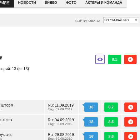
ЕРИЯМ
НОВОСТИ
ВИДЕО
ФОТО
АКТЕРЫ И КОМАНДА
СОРТИРОВАТЬ:
ый
8.1
серий: 13
(из 13)
 шторм
Ru:
11.09.2019
36
8.7
rm
Eng: 09.09.2019
нтьяго
Ru:
04.09.2019
18
8.6
o
Eng: 02.09.2019
кусство
Ru:
29.08.2019
16
8.6
ss
Eng: 26.08.2019