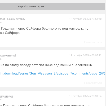
еще 4 комментария
ответ на
комментарий
18 октября 2025 в 23:53:40
ль
 Годолкин через Сайфера брал кого-то под контроль, не
овы Сайфера.
Пожаловаться
комментарий
19 октября 2025 в 00:07:22
ль
ния по этому поводу оставил ниже под вашим аналогичным
tfilm.download/series/Gen_V/season_2/episode_7/comments/page_2/#
Пожаловаться
мментарий
19 октября 2025 в 23:39:34
ль
ак Годолкин через Сайфера брал кого-то под контроль, не