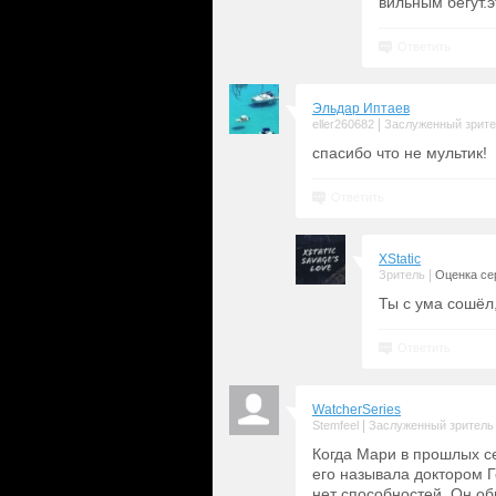
вильным бегут.
Ответить
Эльдар Иптаев
|
eller260682
Заслуженный зрит
спасибо что не мультик!
Ответить
XStatic
|
Зритель
Оценка сер
Ты с ума сошёл,
Ответить
WatcherSeries
|
Stemfeel
Заслуженный зритель
Когда Мари в прошлых се
его называла доктором 
нет способностей. Он об