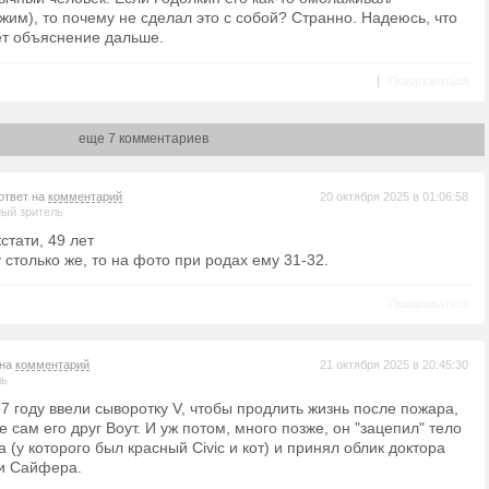
им), то почему не сделал это с собой? Странно. Надеюсь, что
ет объяснение дальше.
|
Пожаловаться
еще 7 комментариев
ответ на
комментарий
20 октября 2025 в 01:06:58
ый зритель
стати, 49 лет
столько же, то на фото при родах ему 31-32.
Пожаловаться
 на
комментарий
21 октября 2025 в 20:45:30
ль
7 году ввели сыворотку V, чтобы продлить жизнь после пожара,
 сам его друг Воут. И уж потом, много позже, он "зацепил" тело
 (у которого был красный Civic и кот) и принял облик доктора
 и Сайфера.