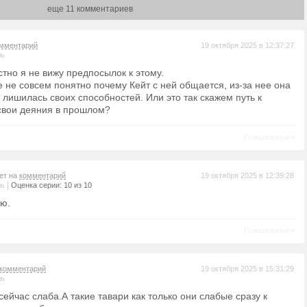
еще 11 комментариев
мментарий
19 октября 2025 в 12:37:27
ль
естно я не вижу предпосылок к этому.
 не совсем понятно почему Кейт с ней общается, из-за нее она
 лишилась своих способностей. Или это так скажем путь к
свои деяния в прошлом?
Пожаловаться
вет на
комментарий
19 октября 2025 в 12:39:28
|
ль
Оценка серии: 10 из 10
аю.
Пожаловаться
комментарий
19 октября 2025 в 15:31:29
ль
сейчас слаба.А такие тавари как только они слабые сразу к