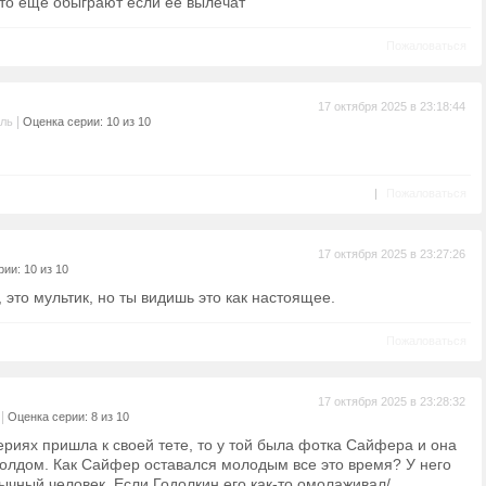
это еще обыграют если ее вылечат
Пожаловаться
17 октября 2025 в 23:18:44
|
ель
Оценка серии: 10 из 10
|
Пожаловаться
17 октября 2025 в 23:27:26
ии: 10 из 10
 это мультик, но ты видишь это как настоящее.
Пожаловаться
17 октября 2025 в 23:28:32
|
Оценка серии: 8 из 10
риях пришла к своей тете, то у той была фотка Сайфера и она
Голдом. Как Сайфер оставался молодым все это время? У него
ычный человек. Если Годолкин его как-то омолаживал/