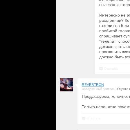
вылезая из гол
Интересно не э
расстоянии? Ког
отходит на 5 км
пробитой голов
спрашивает супа
"телепат" спосо
должен знать т.
просканить всех
должно быть всё)
Ответить
REVERTRON
|
Заслуженный зритель
Оценка с
Предсказуемо, конечно, н
Только непонятно почем
Ответить