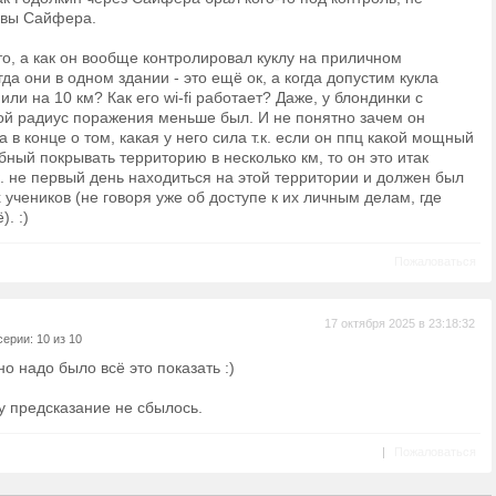
овы Сайфера.
то, а как он вообще контролировал куклу на приличном
да они в одном здании - это ещё ок, а когда допустим кукла
 или на 10 км? Как его wi-fi работает? Даже, у блондинки с
ой радиус поражения меньше был. И не понятно зачем он
 в конце о том, какая у него сила т.к. если он ппц какой мощный
бный покрывать территорию в несколько км, то он это итак
к. не первый день находиться на этой территории и должен был
 учеников (не говоря уже об доступе к их личным делам, где
. :)
Пожаловаться
17 октября 2025 в 23:18:32
ерии: 10 из 10
о надо было всё это показать :)
у предсказание не сбылось.
|
Пожаловаться