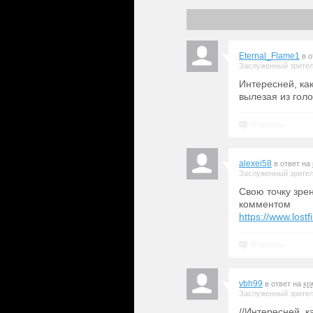
Eternal_Flame1
в 
Заслуженный зрите
Интересней, как
вылезая из гол
Ответить
alexei58
в ответ на
Заслуженный зрите
Свою точку зре
комментом
https://www.los
Ответить
vbh99
в ответ на
ко
Заслуженный зрите
//Интересней, к