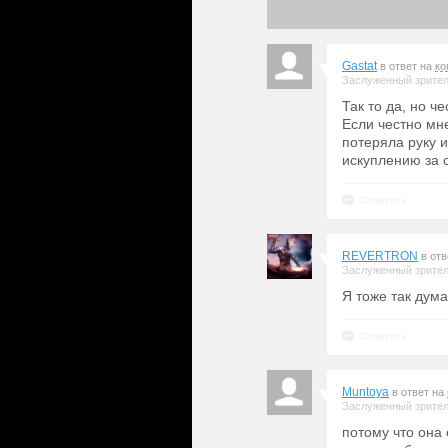
Gastat
в ответ на
ко
Заслуженный зрите
Так то да, но ч
Если честно мне
потеряла руку и
искуплению за 
Ответить
REVERTRON
в от
Заслуженный зрите
Я тоже так дум
Ответить
Muntoya
в ответ на
Заслуженный зрите
потому что она 