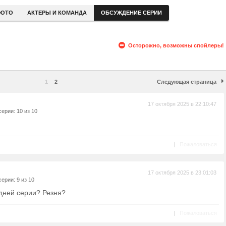
ОТО
АКТЕРЫ И КОМАНДА
ОБСУЖДЕНИЕ СЕРИИ
Осторожно, возможны спойлеры!
1
2
Следующая страница
17 октября 2025 в 22:10:47
ерии: 10 из 10
|
Пожаловаться
17 октября 2025 в 23:01:03
ерии: 9 из 10
едней серии? Резня?
|
Пожаловаться