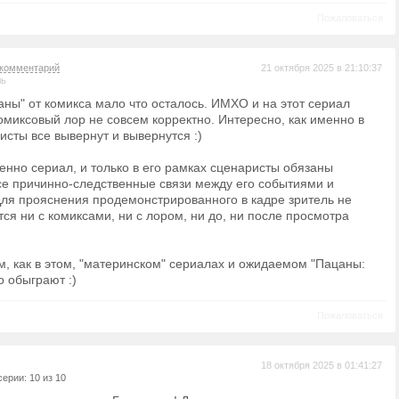
Пожаловаться
комментарий
21 октября 2025 в 21:10:37
ль
аны" от комикса мало что осталось. ИМХО и на этот сериал
омиксовый лор не совсем корректно. Интересно, как именно в
исты все вывернут и вывернутся :)
нно сериал, и только в его рамках сценаристы обязаны
се причинно-следственные связи между его событиями и
ля прояснения продемонстрированного в кадре зритель не
ся ни с комиксами, ни с лором, ни до, ни после просмотра
, как в этом, "материнском" сериалах и ожидаемом "Пацаны:
о обыграют :)
Пожаловаться
18 октября 2025 в 01:41:27
ерии: 10 из 10