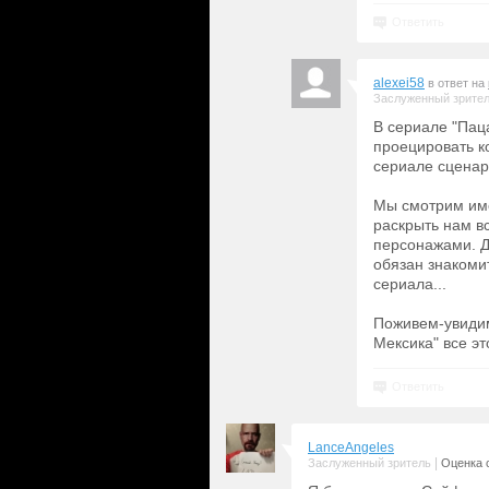
Ответить
alexei58
в ответ на
Заслуженный зрите
В сериале "Пац
проецировать к
сериале сценар
Мы смотрим име
раскрыть нам в
персонажами. Д
обязан знакомит
сериала...
Поживем-увидим
Мексика" все эт
Ответить
LanceAngeles
|
Заслуженный зритель
Оценка с