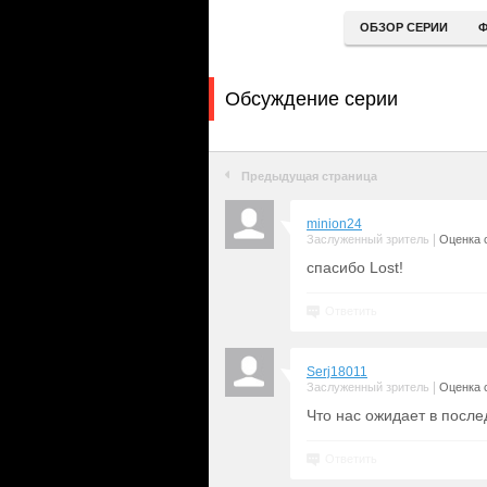
ОБЗОР СЕРИИ
Ф
Обсуждение серии
Предыдущая страница
minion24
|
Заслуженный зритель
Оценка с
спасибо Lost!
Ответить
Serj18011
|
Заслуженный зритель
Оценка с
Что нас ожидает в посл
Ответить