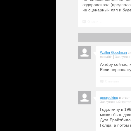
оздоравливал (предполож
не сценарный ляп и буд
Ответить
Walter Goodman
в 
|
masalitin
Заслуженн
Актёру сейчас, к
Если персонажу 
Ответить
georgeking
в ответ
Заслуженный зрите
Годолкину в 196
может быть даже
Дуга Брайтбилла
Голда, а потом