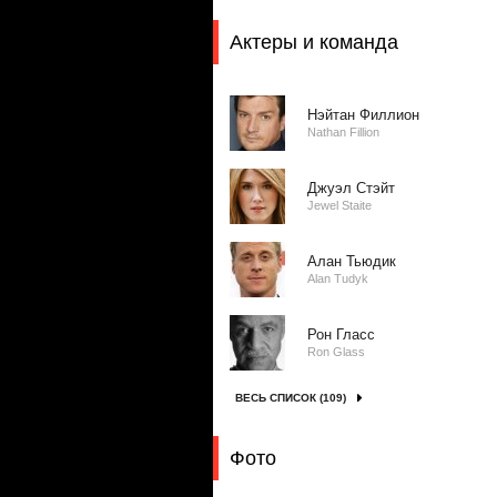
Актеры и команда
Нэйтан Филлион
Nathan Fillion
Джуэл Стэйт
Jewel Staite
Алан Тьюдик
Alan Tudyk
Рон Гласс
Ron Glass
ВЕСЬ СПИСОК (109)
Фото