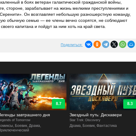
аленный в боях ветеран галактической гражданской войны,
ге, стороне, зарабатывает на жизнь мелкими преступлениями и
 «Серенити». Он возглавляет небольшую разношерстную команду,
мую обычную семью — ее члены вечно ссорятся, не соблюдают
своего капитана и пойдут за ним хоть на край света.
Поделиться:
8.3
8.6
Звездный путь: Дискавери
Затерянные в космосе
tar Trek: Discovery
Lost in Space
Драма, Боевик, Фантастика
Семейный, Приключенческий, Драма,
Фантастика