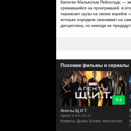
Капитан Малькольм Рейнольдс — зак
сражавшийся на проигравшей, в ито
перевозит грузы на своем корабле
которая порядком смахивает на са
дисциплину, но никогда не предадут 
Похожие фильмы и сериалы
9.3
8.7
нты Щ.И.Т.
Легенды завтрашнего дня
s of S.H.I.E.L.D.
Legends of Tomorrow
S
ксы, Драма, Боевик, Фантастика
Комиксы, Боевик, Драма,
Приключенческий