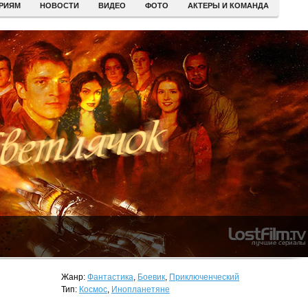
ЕРИЯМ
НОВОСТИ
ВИДЕО
ФОТО
АКТЕРЫ И КОМАНДА
Жанр:
Фантастика
,
Боевик
,
Приключенческий
Тип:
Космос
,
Инопланетяне