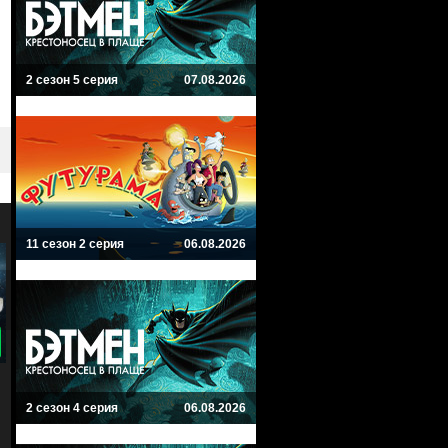
2 сезон 5 серия
07.08.2026
11 сезон 2 серия
06.08.2026
8
6
Летящие сквозь ночь
Пандора
Nightflyers
Pandora
2 сезон 4 серия
06.08.2026
Ужасы, Фантастика, Драма
Фантастика, Боевик