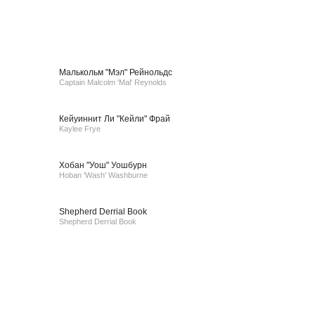
Малькольм "Мэл" Рейнольдс
Captain Malcolm 'Mal' Reynolds
Кейуиннит Ли "Кейли" Фрай
Kaylee Frye
Хобан "Уош" Уошбурн
Hoban 'Wash' Washburne
Shepherd Derrial Book
Shepherd Derrial Book