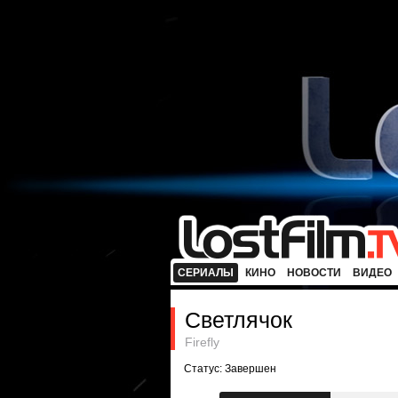
СЕРИАЛЫ
КИНО
НОВОСТИ
ВИДЕО
Светлячок
Firefly
Статус: Завершен