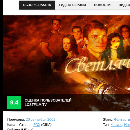
ОБЗОР СЕРИАЛА
ГИД ПО СЕРИЯМ
НОВОСТИ
ВИДЕ
ОЦЕНКА ПОЛЬЗОВАТЕЛЕЙ
9.4
LOSTFILM.TV
Премьера:
20 сентября 2002
Жанр:
Фантасти
Канал, Страна:
FOX
(США)
Тип:
Космос
,
Ин