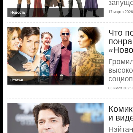
запуще
17 марта 2026 
Новость
Что п
понра
«Ново
Громил
высок
социоп
Статья
03 июля 2025 г
Комик
и вид
Нэйтан