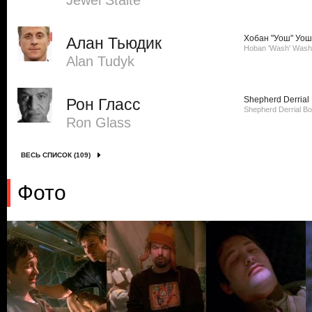
Jewel Staite
Хобан "Уош" Уо
Алан Тьюдик
Hoban 'Wash' Wash
Alan Tudyk
Shepherd Derrial
Рон Гласс
Shepherd Derrial B
Ron Glass
ВЕСЬ СПИСОК (109)
Фото