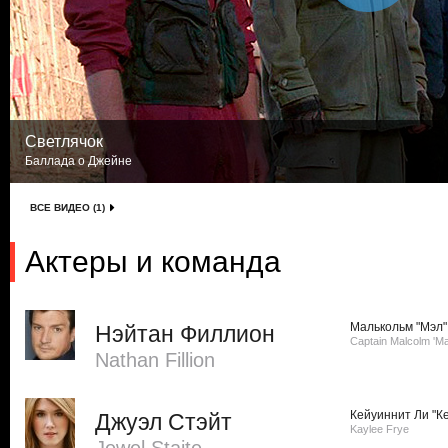
Светлячок
Баллада о Джейне
ВСЕ ВИДЕО (1)
Актеры и команда
Малькольм "Мэл"
Нэйтан Филлион
Captain Malcolm 'Ma
Nathan Fillion
Кейуиннит Ли "К
Джуэл Стэйт
Kaylee Frye