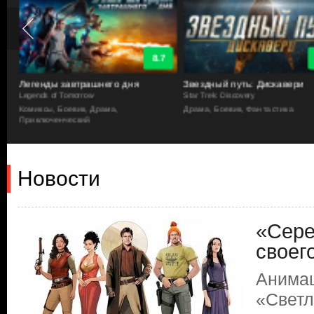
8.7
Легенды завтрашнего дня
Звездный путь: Дискавери
Legends of Tomorrow
Star Trek: Discovery
а
Комиксы, Боевик, Драма,
Драма, Боевик, Фантастика
Приключенческий
Новости
«Сере
своег
Анимац
«Светл