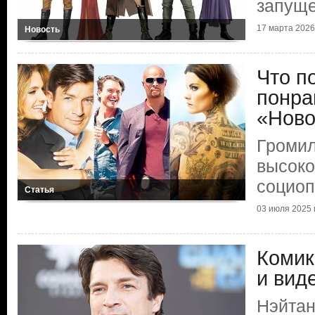
запуще
17 марта 2026 
Новость
Что п
понра
«Ново
Громил
высок
социоп
Статья
03 июля 2025 г
Комик
и вид
Нэйтан