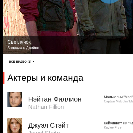
Светлячок
Баллада о Джейне
ВСЕ ВИДЕО (1)
Актеры и команда
Малькольм "Мэл"
Нэйтан Филлион
Captain Malcolm 'Ma
Nathan Fillion
Кейуиннит Ли "К
Джуэл Стэйт
Kaylee Frye