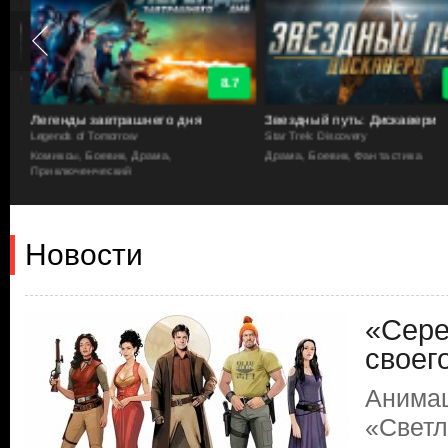
8.7
Легенды завтрашнего дня
Звездный путь: Дискавери
Legends of Tomorrow
Star Trek: Discovery
а
Комиксы, Боевик, Драма,
Драма, Боевик, Фантастика
Приключенческий
Новости
«Сере
своег
Анимац
«Светл