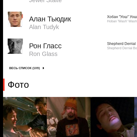
Jewel Staite
Хобан "Уош" Уо
Алан Тьюдик
Hoban 'Wash' Wash
Alan Tudyk
Shepherd Derrial
Рон Гласс
Shepherd Derrial B
Ron Glass
ВЕСЬ СПИСОК (109)
Фото