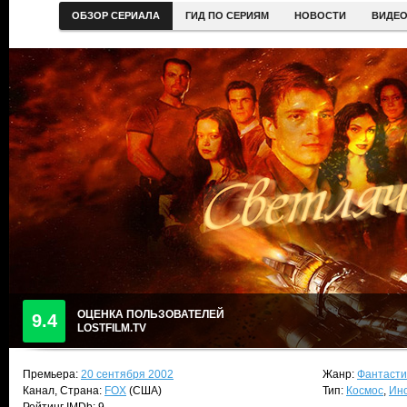
ОБЗОР СЕРИАЛА
ГИД ПО СЕРИЯМ
НОВОСТИ
ВИДЕ
ОЦЕНКА ПОЛЬЗОВАТЕЛЕЙ
9.4
LOSTFILM.TV
Премьера:
20 сентября 2002
Жанр:
Фантасти
Канал, Страна:
FOX
(США)
Тип:
Космос
,
Ин