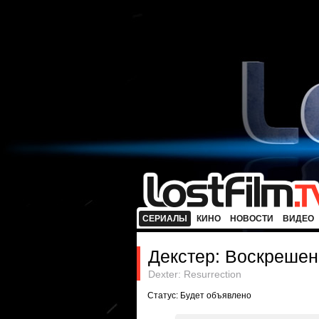
СЕРИАЛЫ
КИНО
НОВОСТИ
ВИДЕО
Декстер: Воскреше
Dexter: Resurrection
Статус: Будет объявлено