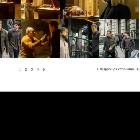
Следующая страница
1
2
3
4
5