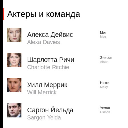
Актеры и команда
Мег
Алекса Дейвис
Meg
Alexa Davies
Элисон
Шарлотта Ричи
Alison
Charlotte Ritchie
Никки
Уилл Меррик
Nicky
Will Merrick
Усман
Саргон Йельда
Usman
Sargon Yelda