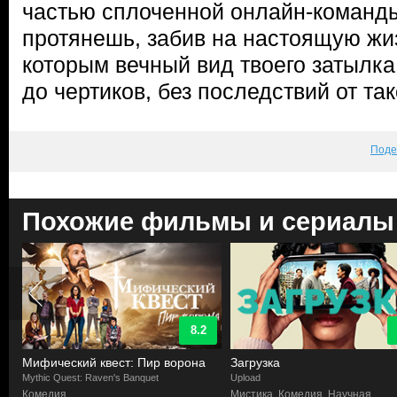
частью сплоченной онлайн-команды.
протянешь, забив на настоящую жиз
которым вечный вид твоего затылк
до чертиков, без последствий от та
Поде
Похожие фильмы и сериалы
8.2
Мифический квест: Пир ворона
Загрузка
Mythic Quest: Raven's Banquet
Upload
Комедия
Мистика, Комедия, Научная