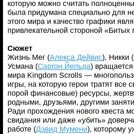
которую можно считать полноценн
была придумана специально для н
этого мира и качество графики явл
привлекательной стороной «Битых 
Сюжет
Жизнь Мег (
Алекса Дейвис
), Никки (
Усмана (
Саргон Йельда
) вращается
мира Kingdom Scrolls — многопольз
игры, на которую герои тратят все 
порой финансовые) ресурсы, жерт
родными, друзьями, другими занят
Ради прохождения нового квеста м
свидания или даже «убить» доверчи
работе (
Дэвид Мумени
), которому у