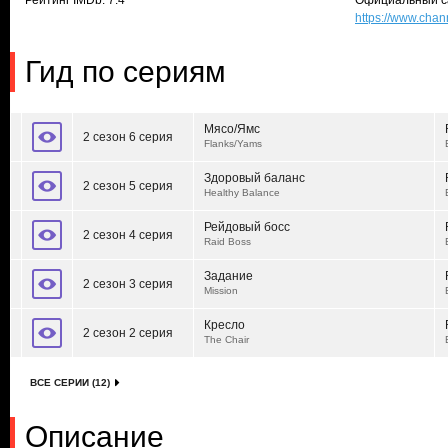
Рейтинг IMDb: 7.4
Официальный с
https://www.cha
Гид по сериям
Мясо/Ямс
2 сезон 6 серия
Flanks/Yams
Здоровый баланс
2 сезон 5 серия
Healthy Balance
Рейдовый босс
2 сезон 4 серия
Raid Boss
Задание
2 сезон 3 серия
Mission
Кресло
2 сезон 2 серия
The Chair
ВСЕ СЕРИИ (12)
Описание