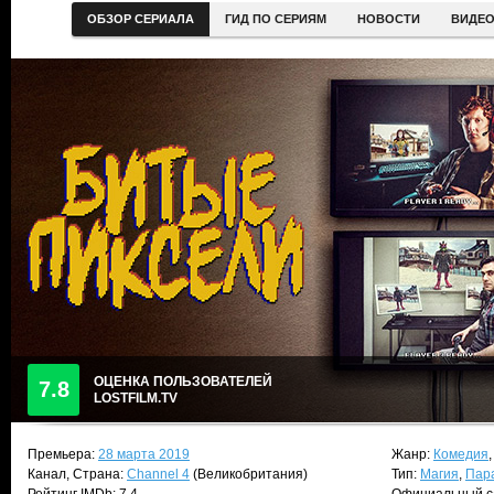
ОБЗОР СЕРИАЛА
ГИД ПО СЕРИЯМ
НОВОСТИ
ВИДЕ
ОЦЕНКА ПОЛЬЗОВАТЕЛЕЙ
7.8
LOSTFILM.TV
Премьера:
28 марта 2019
Жанр:
Комедия
Канал, Страна:
Channel 4
(Великобритания)
Тип:
Магия
,
Пар