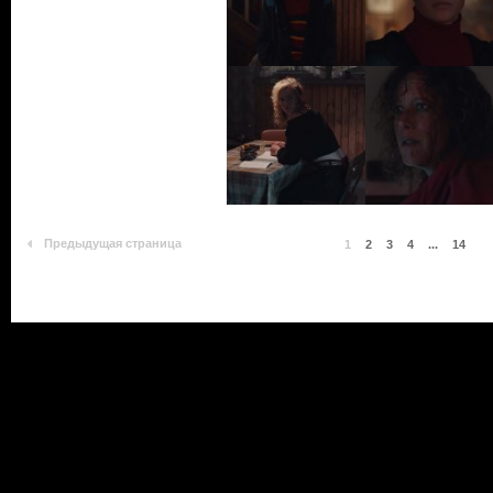
Предыдущая страница
1
2
3
4
...
14