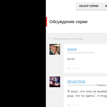
ОБЗОР СЕРИИ
Ф
Обсуждение серии
Предыдущая страница
shmelg
Заслуженный зритель
есть!
Ответить
REVERTRON
|
Заслуженный зритель
Оценка с
Я знал, что она не выжив
рад, что ты здесь", я по
Ответить