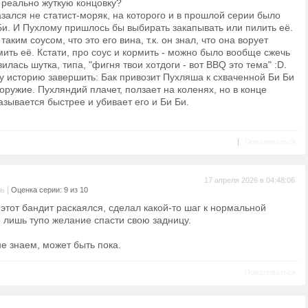
 реально жуткую концовку?
азался не статист-моряк, на которого и в прошлой серии было
-Би. И Пухлому пришлось бы выбирать закапывать или пилить её.
аким соусом, что это его вина, т.к. он знал, что она ворует
ить её. Кстати, про соус и кормить - можно было вообще сжечь
вилась шутка, типа, "фигня твои хотдоги - вот BBQ это тема" :D.
у историю завершить: Бак привозит Пухляша к схваченной Би Би
 оружие. Пухляндий плачет, ползает на коленях, но в конце
азывается быстрее и убивает его и Би Би.
|
Пожаловаться
17 апреля 2026 в 04:48:06
|
ль
Оценка серии: 9 из 10
этот бандит раскаялся, сделал какой-то шаг к нормальной
о лишь тупо желание спасти свою задницу.
не знаем, может быть пока.
Пожаловаться