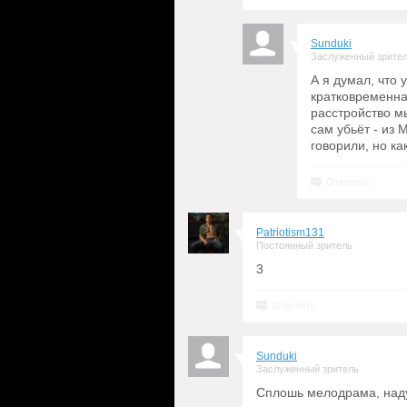
Sunduki
Заслуженный зрите
А я думал, что 
кратковременна
расстройство м
сам убьёт - из
говорили, но ка
Ответить
Patriotism131
Постоянный зритель
3
Ответить
Sunduki
Заслуженный зритель
Сплошь мелодрама, наду