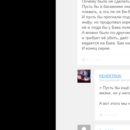
Почему было не сделать
Пусть бы в багажнике ок
плевать, а эта ля-ля Би
И пусть бы прогнали под т
инфу, но продолжал корм
её и тогда бы у Бака поя
А можно было по-другом
и требует её убить, даёт
кидается на Бака. Бак ок
И конец серии.
Ответить
REVERTRON
Заслуженный зрите
> Пусть бы ещё 
жизни, но у нег
А вот этого мы 
Ответить