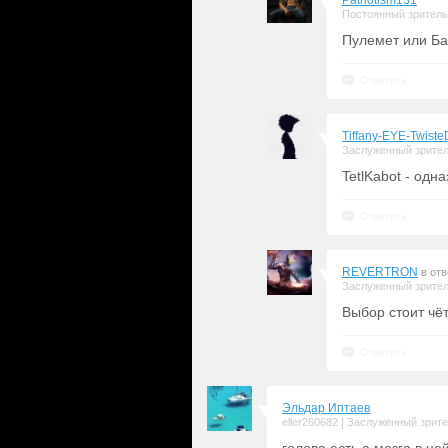
Patriotism131
Постоянный зритель
Пулемет или Ба
Ответить
Tiffany-EYE-Twiste
Заслуженный зрите
TetlKabot - одн
Ответить
REVERTRON
в от
Заслуженный зрите
Выбор стоит чёт
Ответить
Эльдар Иптаев
|
eller260682
Заслуженный зрит