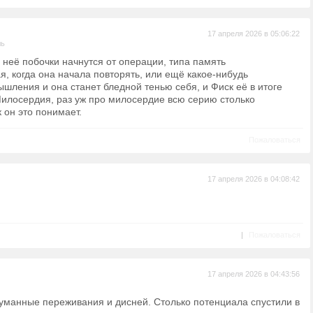
17 апреля 2026 в 05:06:22
ль
у неё побочки начнутся от операции, типа память
я, когда она начала повторять, или ещё какое-нибудь
ышления и она станет бледной тенью себя, и Фиск её в итоге
 Милосердия, раз уж про милосердие всю серию столько
к он это понимает.
Пожаловаться
17 апреля 2026 в 04:08:42
|
Пожаловаться
17 апреля 2026 в 04:43:56
манные переживания и дисней. Столько потенциала спустили в