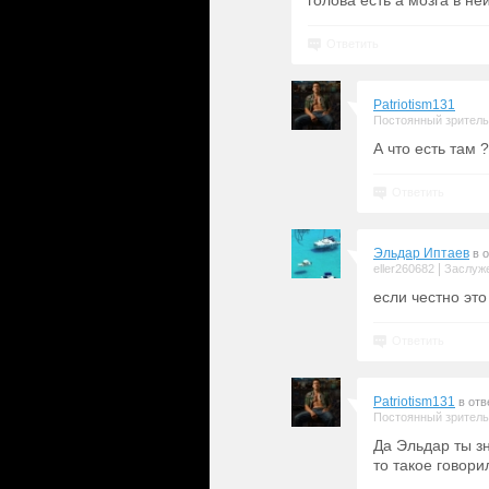
голова есть а мозга в ней
Ответить
Patriotism131
Постоянный зритель
А что есть там ?
Ответить
Эльдар Иптаев
в 
|
eller260682
Заслуж
если честно это
Ответить
Patriotism131
в отв
Постоянный зритель
Да Эльдар ты зн
то такое говорил