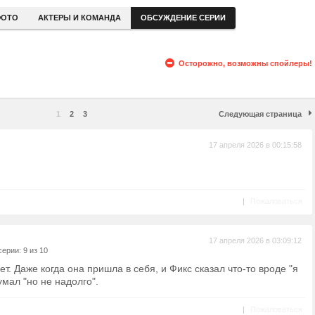
ОТО
АКТЕРЫ И КОМАНДА
ОБСУЖДЕНИЕ СЕРИИ
Осторожно, возможны спойлеры!
1
2
3
Следующая страница
17 апреля 2026 в 00:15:58
|
Пожаловаться
17 апреля 2026 в 03:09:12
ерии: 9 из 10
ет. Даже когда она пришла в себя, и Фикс сказал что-то вроде "я
думал "но не надолго".
|
Пожаловаться