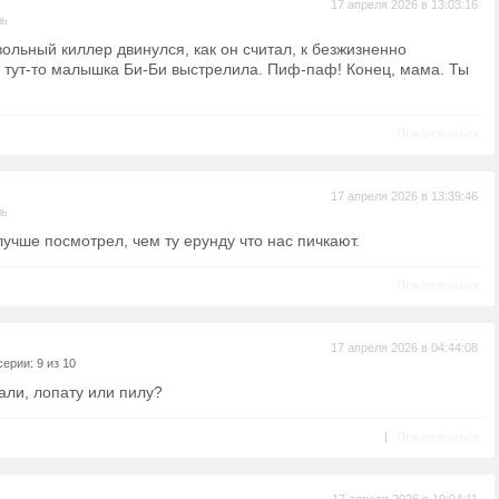
17 апреля 2026 в 13:03:16
ль
ольный киллер двинулся, как он считал, к безжизненно
 тут-то малышка Би-Би выстрелила. Пиф-паф! Конец, мама. Ты
Пожаловаться
17 апреля 2026 в 13:39:46
ль
лучше посмотрел, чем ту ерунду что нас пичкают.
Пожаловаться
17 апреля 2026 в 04:44:08
ерии: 9 из 10
рали, лопату или пилу?
|
Пожаловаться