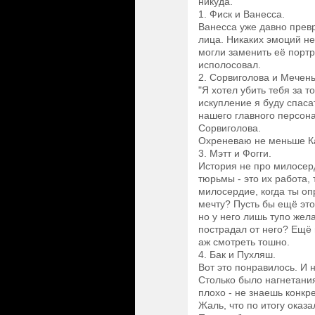
никуда.
1. Фиск и Ванесса.
Ванесса уже давно прев
лица. Никаких эмоций не
могли заменить её порт
исполосовал.
2. Сорвиголова и Мечен
"Я хотел убить тебя за т
искупление я буду спаса
нашего главного персона
Сорвиголова.
Охреневаю не меньше Ка
3. Мэтт и Фогги.
История не про милосерд
тюрьмы - это их работа,
милосердие, когда ты оп
мечту? Пусть бы ещё это
но у него лишь тупо жел
пострадал от него? Ещё 
аж смотреть тошно.
4. Бак и Пухляш.
Вот это понравилось. И 
Столько было нагнетания
плохо - не знаешь конкре
Жаль, что по итогу оказа