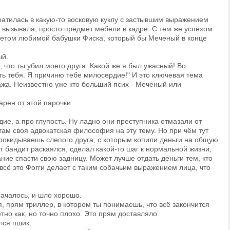
ратилась в какую-то восковую куклу с застывшим выражением
 вызывала, просто предмет мебели в кадре. С тем же успехом
ретом любимой бабушки Фиска, который бы Меченый в конце
ый.
о, что ты убил моего друга. Какой же я был ужасный! Во
ть тебя. Я причиню тебе милосердие!" И это ключевая тема
жа. Неизвестно уже кто больший псих - Меченый или
рен от этой парочки.
ие, а про глупость. Ну ладно они преступника отмазали от
 там своя адвокатская философия на эту тему. Но при чём тут
рокидываешь слепого друга, с которым копили деньги на общую
т бандит раскаялся, сделал какой-то шаг к нормальной жизни,
ание спасти свою задницу. Может лучше отдать деньги тем, кто
всё это Фогги делает с таким собачьим выражением лица, что
началось, и шло хорошо.
, прям триллер, в котором ты понимаешь, что всё закончится
тно как, но точно плохо. Это прям доставляло.
лся пшик.