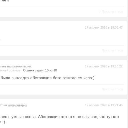
 нет!
|
Пожаловаться
17 апреля 2026 в 19:03:47
.
Пожаловаться
ответ на
комментарий
17 апреля 2026 в 19:16:22
|
енный зритель
Оценка серии: 10 из 10
 была выкладка-абстракция безо всякого смысла:)
Пожаловаться
ет на
комментарий
17 апреля 2026 в 19:21:46
аешь умные слова. Абстракция что то я не слышал, что тут кто
 -).