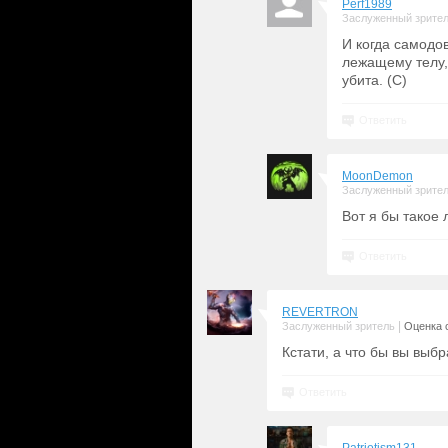
Perf1989
Заслуженный зрите
И когда самодов
лежащему телу,
убита. (С)
Ответить
MoonDemon
Заслуженный зрите
Вот я бы такое 
Ответить
REVERTRON
|
Заслуженный зритель
Оценка с
Кстати, а что бы вы выб
Ответить