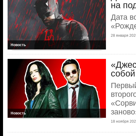
на по
Дата в
«Рожде
28 января 202
Новость
«Джес
собой
Первый
второг
«Сорви
заново
Новость
18 ноября 20