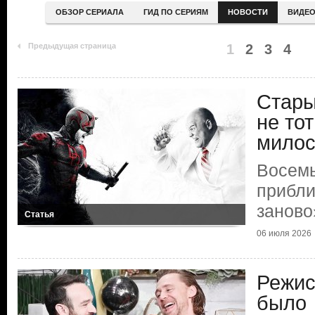
ОБЗОР СЕРИАЛА
ГИД ПО СЕРИЯМ
НОВОСТИ
ВИДЕ
Предыдущая страница
1
2
3
4
Стары
не то
мило
Восемь
прибли
заново
Статья
06 июля 2026
Режис
было