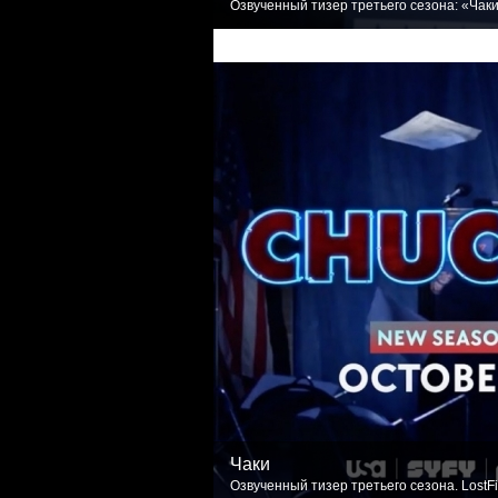
Озвученный тизер третьего сезона: «Чаки
Чаки
Озвученный тизер третьего сезона. LostF