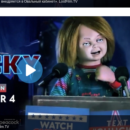
 внедряется в Овальный кабинет». LostFilm.TV
ilm.TV