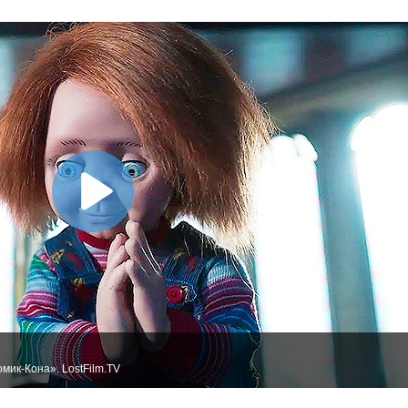
мик-Кона». LostFilm.TV