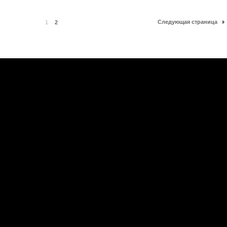
Следующая страница
1
2
е
|
Официальная группа в VK
ы
|
Обратная связь
|
RSS
ие материалов сайта запрещено.