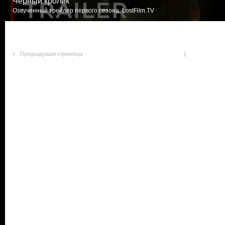
Черный кролик
Озвученный трейлер первого сезона. LostFilm.TV
Предыдущая страница
1