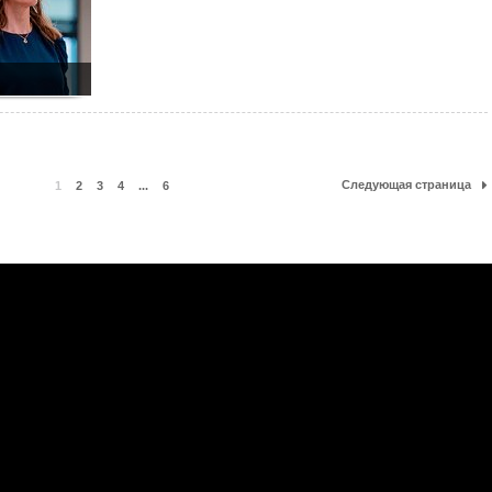
Следующая страница
1
2
3
4
...
6