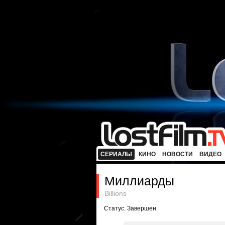
СЕРИАЛЫ
КИНО
НОВОСТИ
ВИДЕО
Миллиарды
Billions
Статус: Завершен