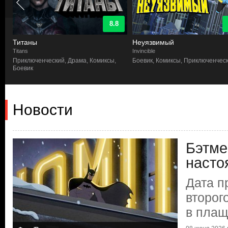
8.8
Титаны
Неуязвимый
Titans
Invincible
к
Приключенческий, Драма, Комиксы,
Боевик, Комиксы, Приключенчес
Боевик
Новости
Бэтме
насто
Дата п
второг
в пла