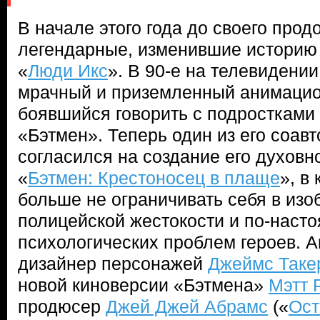
В начале этого года до своего про
легендарные, изменившие историю
«
Люди Икс
». В 90-е на телевидени
мрачный и приземленный анимацио
боявшийся говорить с подростками
«Бэтмен». Теперь один из его соав
согласился на создание его духовн
«
Бэтмен: Крестоносец в плаще
», в
больше не ограничивать себя в из
полицейской жестокости и по-наст
психологических проблем героев. 
дизайнер персонажей
Джеймс Таке
новой киноверсии «Бэтмена»
Мэтт 
продюсер
Джей Джей Абрамс
(«
Ост