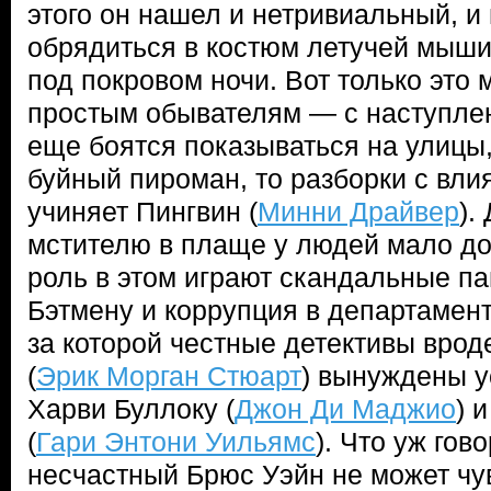
этого он нашел и нетривиальный, 
обрядиться в костюм летучей мыши
под покровом ночи. Вот только это 
простым обывателям — с наступлен
еще боятся показываться на улицы,
буйный пироман, то разборки с вл
учиняет Пингвин (
Минни Драйвер
).
мстителю в плаще у людей мало до
роль в этом играют скандальные па
Бэтмену и коррупция в департамент
за которой честные детективы вро
(
Эрик Морган Стюарт
) вынуждены 
Харви Буллоку (
Джон Ди Маджио
) 
(
Гари Энтони Уильямс
). Что уж гов
несчастный Брюс Уэйн не может чув