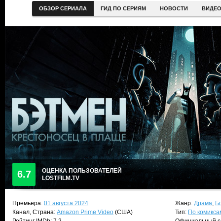
ОБЗОР СЕРИАЛА
ГИД ПО СЕРИЯМ
НОВОСТИ
ВИДЕ
ОЦЕНКА ПОЛЬЗОВАТЕЛЕЙ
6.7
LOSTFILM.TV
Премьера:
01 августа 2024
Жанр:
Драма
,
Б
Канал, Страна:
Amazon Prime Video
(США)
Тип:
По комикса