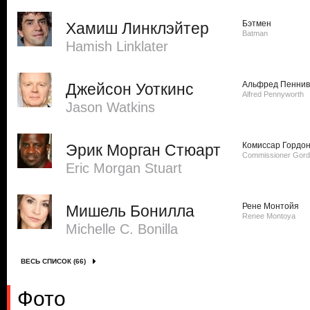
Бэтмен
Хамиш Линклэйтер
Batman
Hamish Linklater
Альфред Пеннив
Джейсон Уоткинс
Alfred Pennyworth
Jason Watkins
Комиссар Гордо
Эрик Морган Стюарт
Commissioner Gor
Eric Morgan Stuart
Рене Монтойя
Мишель Бонилла
Renee Montoya
Michelle C. Bonilla
ВЕСЬ СПИСОК (66)
Фото