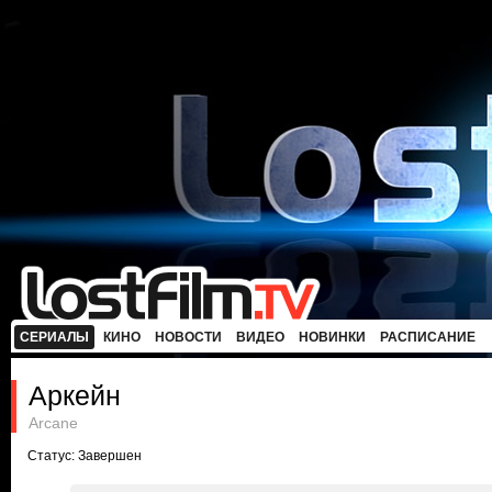
СЕРИАЛЫ
КИНО
НОВОСТИ
ВИДЕО
НОВИНКИ
РАСПИСАНИЕ
Аркейн
Arcane
Статус: Завершен