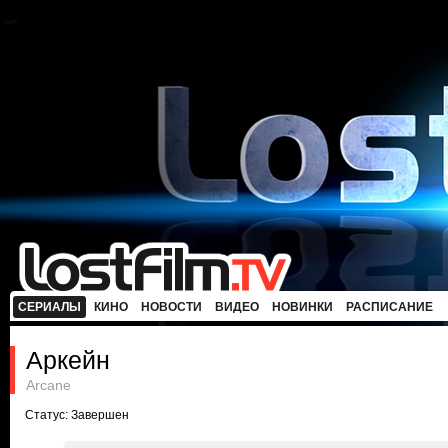
СЕРИАЛЫ
КИНО
НОВОСТИ
ВИДЕО
НОВИНКИ
РАСПИСАНИЕ
Аркейн
Arcane
Статус: Завершен