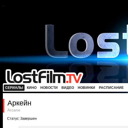
СЕРИАЛЫ
КИНО
НОВОСТИ
ВИДЕО
НОВИНКИ
РАСПИСАНИЕ
Аркейн
Arcane
Статус: Завершен