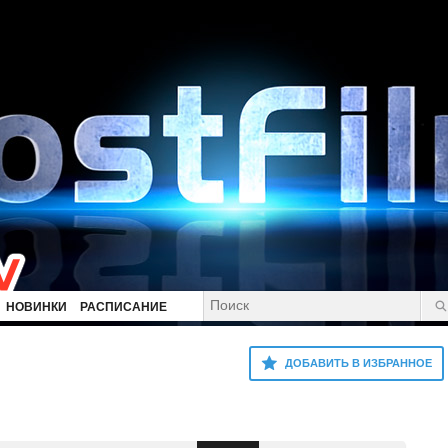
НОВИНКИ
РАСПИСАНИЕ
ДОБАВИТЬ В ИЗБРАННОЕ