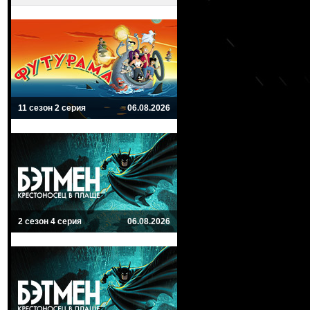
11 сезон 2 серия
06.08.2026
2 сезон 4 серия
06.08.2026