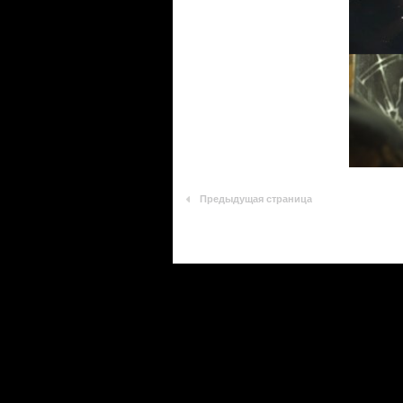
Предыдущая страница