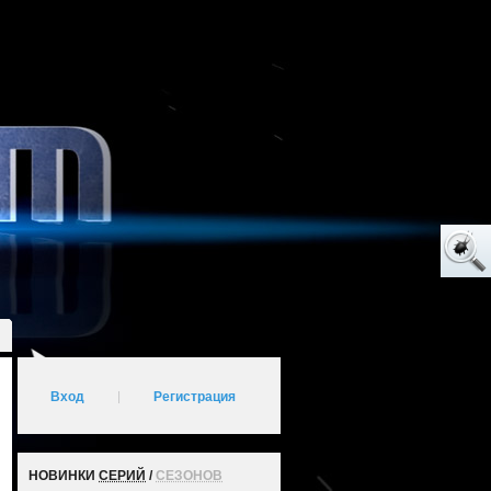
Вход
|
Регистрация
НОВИНКИ
СЕРИЙ
/
СЕЗОНОВ