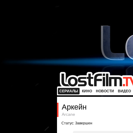
СЕРИАЛЫ
КИНО
НОВОСТИ
ВИДЕО
Аркейн
Arcane
Статус: Завершен