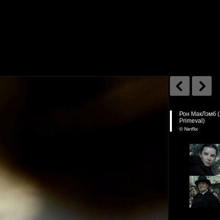
Рон МакЛэмб (
Primeval)
© Netflix